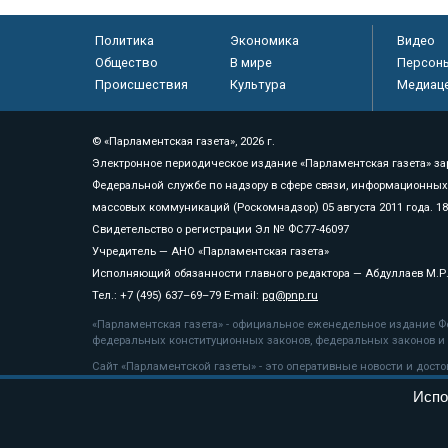
Политика
Экономика
Видео
Общество
В мире
Персон
Происшествия
Культура
Медиац
© «Парламентская газета», 2026 г.
Электронное периодическое издание «Парламентская газета» за
Федеральной службе по надзору в сфере связи, информационных
массовых коммуникаций (Роскомнадзор) 05 августа 2011 года. 1
Свидетельство о регистрации Эл № ФС77-46097
Учредитель — АНО «Парламентская газета»
Исполняющий обязанности главного редактора — Абдуллаев М.Р
Тел.: +7 (495) 637–69–79 E-mail:
pg@pnp.ru
«Парламентская газета» - официальное еженедельное издание Фе
федеральных конституционных законов, федеральных законов и а
Сайт «Парламентской газеты» - это оперативные новости и дост
«Парламентской газеты» активная ссылка на pnp.ru обязательна.
Испо
На информационном ресурсе применяются
рекомендательные т
Положение о защите персональных данных