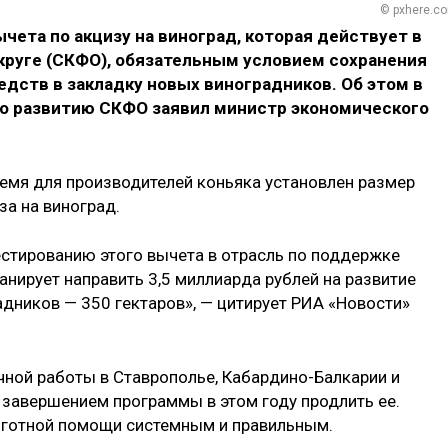
© pxhere.c
ета по акцизу на виноград, которая действует в
руге (СКФО), обязательным условием сохранения
дств в закладку новых виноградников. Об этом в
по развитию СКФО заявил министр экономического
ремя для производителей коньяка установлен размер
за на виноград.
естированию этого вычета в отрасль по поддержке
ланирует направить 3,5 миллиарда рублей на развитие
адников — 350 гектаров», — цитирует РИА «Новости»
чной работы в Ставрополье, Кабардино-Балкарии и
 завершением программы в этом году продлить ее.
ьготной помощи системным и правильным.