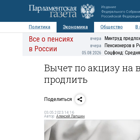
Издание
Федерального Собран
Российской Федераци
Политика
Экономика
Общество
В
Все о пенсиях
Фото
Авторы
Персоны
Мнения
Регионы
Минтруд предлож
вчера
Пенсионеров в Р
вчера
в России
Соцфонд: Средня
05.08.2026
Вычет по акцизу на
продлить
Поделиться
03.05.2023 14:16
Автор:
Алексей Лапшин