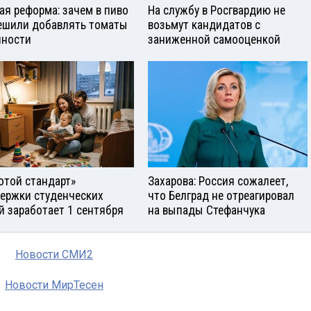
ая реформа: зачем в пиво
На службу в Росгвардию не
ешили добавлять томаты
возьмут кандидатов с
яности
заниженной самооценкой
отой стандарт»
Захарова: Россия сожалеет,
ержки студенческих
что Белград не отреагировал
й заработает 1 сентября
на выпады Стефанчука
Новости СМИ2
Новости МирТесен