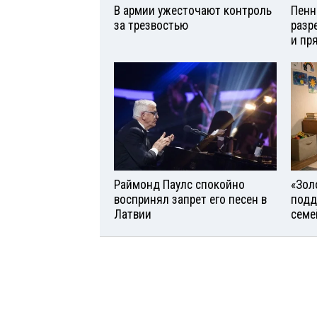
В армии ужесточают контроль
Пенн
за трезвостью
разр
и пр
Раймонд Паулс спокойно
«Зол
воспринял запрет его песен в
подд
Латвии
семе