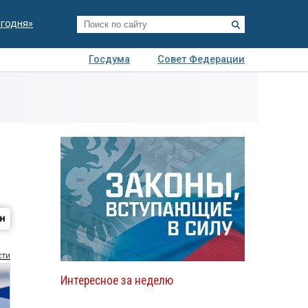
егодня»
Госдума
Совет Федерации
я
Авто
Недвижимость
Технологии
иза
сти
Интересное за неделю