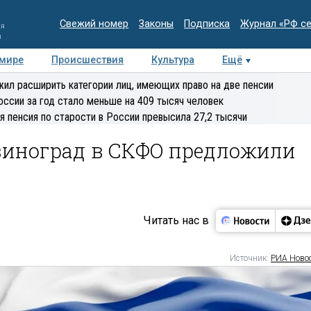
Свежий номер
Законы
Подписка
Журнал «РФ с
ия
и
 мире
Происшествия
Культура
Ещё
Медиацентр
Интервью
Колумнисты
Делова
ил расширить категории лиц, имеющих право на две пенсии
эксперт
оссии за год стало меньше на 409 тысяч человек
я пенсия по старости в России превысила 27,2 тысячи
 виноград в СКФО предложили
Читать нас в
Источник:
РИА Ново