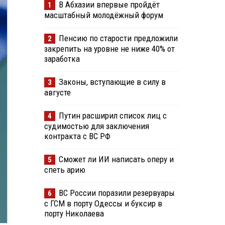
В Абхазии впервые пройдёт
1
масштабный молодёжный форум
Пенсию по старости предложили
2
закрепить на уровне не ниже 40% от
заработка
Законы, вступающие в силу в
3
августе
Путин расширил список лиц с
4
судимостью для заключения
контракта с ВС РФ
Сможет ли ИИ написать оперу и
5
спеть арию
ВС России поразили резервуары
6
с ГСМ в порту Одессы и буксир в
порту Николаева