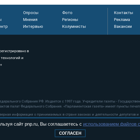
Опросы
Фото
Контакты
ы
Мнения
Регионы
Реклама
ентр
Интервью
Колумнисты
Вакансии
регистрировано в
 технологий и
8+
.
дерального Собрания РФ. Издается с 1997 года. Учредители газеты - Государств
ктов палат Федерального Собрания. «Парламентская газета» имеет пункты печати
оверная информация о принимаемых в стране законах и деятельности депутатов и
льзуя сайт pnp.ru, Вы соглашаетесь с
использованием файлов c
ехнологии
СОГЛАСЕН