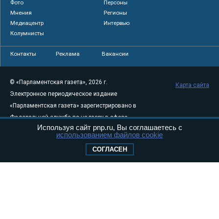
Фото
Персоны
Мнения
Регионы
Медиацентр
Интервью
Колумнисты
Контакты
Реклама
Вакансии
© «Парламентская газета», 2026 г.
Карта сайта
Электронное периодическое издание
«Парламентская газета» зарегистрировано в
Федеральной службе по надзору в сфере
Используя сайт pnp.ru, Вы соглашаетесь с
связи, информационных технологий и
использованием файлов cookie
массовых коммуникаций (Роскомнадзор) 05
СОГЛАСЕН
августа 2011 года. 18+
Свидетельство о регистрации Эл № ФС77-
46097
Учредитель — АНО «Парламентская газета»
Исполняющий обязанности главного
редактора — Абдуллаев М.Р.