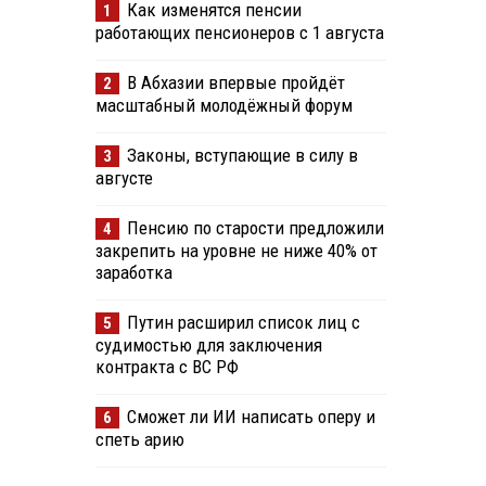
Как изменятся пенсии
1
работающих пенсионеров с 1 августа
В Абхазии впервые пройдёт
2
масштабный молодёжный форум
Законы, вступающие в силу в
3
августе
Пенсию по старости предложили
4
закрепить на уровне не ниже 40% от
заработка
Путин расширил список лиц с
5
судимостью для заключения
контракта с ВС РФ
Сможет ли ИИ написать оперу и
6
спеть арию