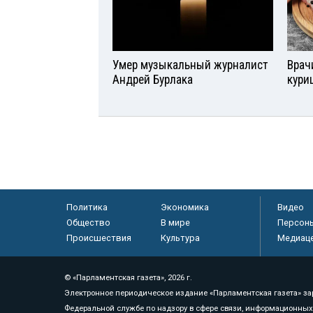
Умер музыкальный журналист
Врач
Андрей Бурлака
кури
Политика
Экономика
Видео
Общество
В мире
Персон
Происшествия
Культура
Медиац
© «Парламентская газета», 2026 г.
Электронное периодическое издание «Парламентская газета» за
Федеральной службе по надзору в сфере связи, информационных