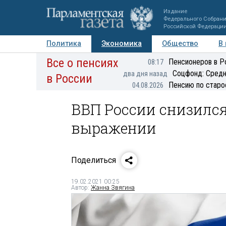
Издание
Федерального Собран
Российской Федераци
Политика
Экономика
Общество
В
Все о пенсиях
Фото
Авторы
Персоны
Мнения
Регионы
Пенсионеров в Р
08:17
Соцфонд: Средн
два дня назад
в России
Пенсию по старо
04.08.2026
ВВП России снизился
выражении
Поделиться
19.02.2021 00:25
Автор:
Жанна Звягина