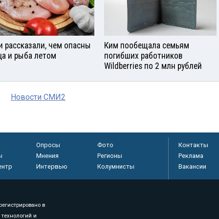
и рассказали, чем опасны
Ким пообещала семьям
ца и рыба летом
погибших работников
Wildberries по 2 млн рублей
Новости СМИ2
Опросы
Фото
Контакты
ы
Мнения
Регионы
Реклама
ентр
Интервью
Колумнисты
Вакансии
регистрировано в
 технологий и