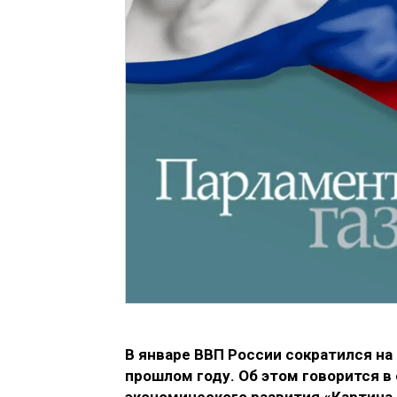
В январе ВВП России сократился на
прошлом году. Об этом говорится в