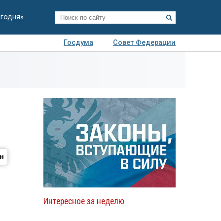
егодня»
Госдума
Совет Федерации
я
Авто
Недвижимость
Технологии
иза
Интересное за неделю