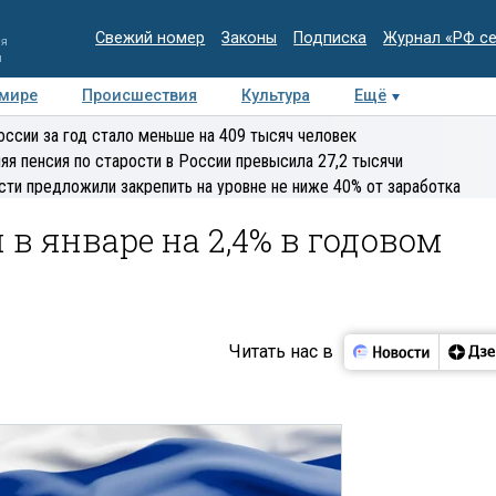
Свежий номер
Законы
Подписка
Журнал «РФ с
ия
и
 мире
Происшествия
Культура
Ещё
Медиацентр
Интервью
Колумнисты
Делова
оссии за год стало меньше на 409 тысяч человек
эксперт
яя пенсия по старости в России превысила 27,2 тысячи
сти предложили закрепить на уровне не ниже 40% от заработка
 в январе на 2,4% в годовом
Читать нас в