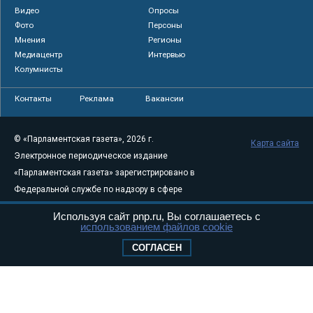
Видео
Опросы
Фото
Персоны
Мнения
Регионы
Медиацентр
Интервью
Колумнисты
Контакты
Реклама
Вакансии
© «Парламентская газета», 2026 г.
Карта сайта
Электронное периодическое издание
«Парламентская газета» зарегистрировано в
Федеральной службе по надзору в сфере
связи, информационных технологий и
Используя сайт pnp.ru, Вы соглашаетесь с
массовых коммуникаций (Роскомнадзор) 05
использованием файлов cookie
августа 2011 года. 18+
СОГЛАСЕН
Свидетельство о регистрации Эл № ФС77-
46097
Учредитель — АНО «Парламентская газета»
Исполняющий обязанности главного