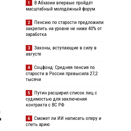
В Абхазии впервые пройдёт
1
масштабный молодёжный форум
Пенсию по старости предложили
2
закрепить на уровне не ниже 40% от
заработка
Законы, вступающие в силу в
3
августе
Соцфонд: Средняя пенсия по
4
старости в России превысила 27,2
тысячи
Путин расширил список лиц с
5
судимостью для заключения
контракта с ВС РФ
м
Сможет ли ИИ написать оперу и
6
в
спеть арию