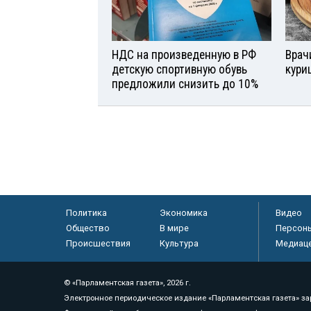
НДС на произведенную в РФ
Врач
детскую спортивную обувь
кури
предложили снизить до 10%
Политика
Экономика
Видео
Общество
В мире
Персон
Происшествия
Культура
Медиац
© «Парламентская газета», 2026 г.
Электронное периодическое издание «Парламентская газета» за