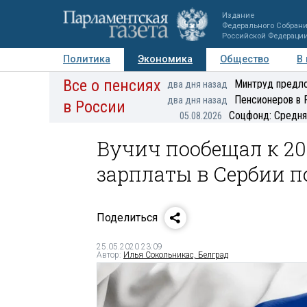
Издание
Федерального Собран
Российской Федераци
Политика
Экономика
Общество
В
Все о пенсиях
Фото
Авторы
Персоны
Мнения
Регионы
Минтруд предло
два дня назад
Пенсионеров в 
два дня назад
в России
Соцфонд: Средня
05.08.2026
Вучич пообещал к 20
зарплаты в Сербии п
Поделиться
25.05.2020 23:09
Автор:
Илья Сокольникас, Белград