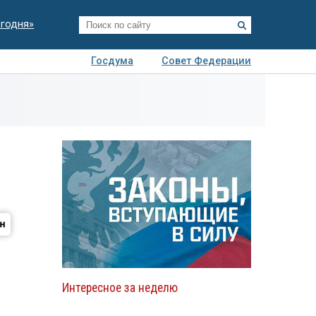
егодня»
Госдума
Совет Федерации
я
Авто
Недвижимость
Технологии
иза
Интересное за неделю