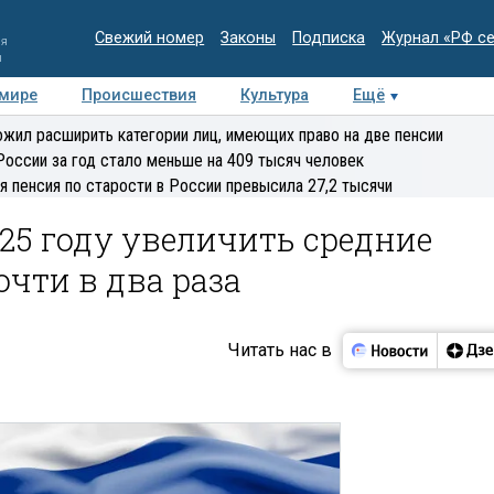
Свежий номер
Законы
Подписка
Журнал «РФ с
ия
и
 мире
Происшествия
Культура
Ещё
Медиацентр
Интервью
Колумнисты
Делова
жил расширить категории лиц, имеющих право на две пенсии
эксперт
России за год стало меньше на 409 тысяч человек
я пенсия по старости в России превысила 27,2 тысячи
25 году увеличить средние
очти в два раза
Читать нас в