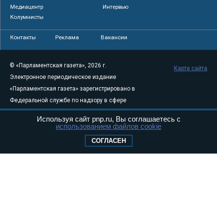
Медиацентр
Интервью
Колумнисты
Контакты
Реклама
Вакансии
© «Парламентская газета», 2026 г.
Карта сайта
Электронное периодическое издание
«Парламентская газета» зарегистрировано в
Федеральной службе по надзору в сфере
связи, информационных технологий и
Используя сайт pnp.ru, Вы соглашаетесь с
массовых коммуникаций (Роскомнадзор) 05
использованием файлов cookie
августа 2011 года. 18+
СОГЛАСЕН
Свидетельство о регистрации Эл № ФС77-
46097
Учредитель — АНО «Парламентская газета»
Исполняющий обязанности главного
редактора — Абдуллаев М.Р.
Тел.: +7 (495) 637–69–79 E-mail:
pg@pnp.ru