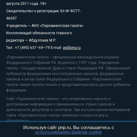
августа 2011 года. 18+
Свидетельство о регистрации Эл № ФС77-
46097
Учредитель — АНО «Парламентская газета»
Исполняющий обязанности главного
редактора — Абдуллаев М.Р.
Тел.: +7 (495) 637–69–79 E-mail:
pg@pnp.ru
«Парламентская газета» - официальное еженедельное издание
Федерального Собрания РФ. Издается с 1997 года. Учредители
газеты - Государственная Дума и Совет Федерации РФ. Официальный
публикатор федеральных конституционных законов, федеральных
законов и актов палат Федерального Собрания. «Парламентская
газета» имеет пункты печати и представительства в десяти субъектах
федерации.
Сайт «Парламентской газеты» - это оперативные новости и
достоверная информация о принимаемых в стране законах и
деятельности депутатов и сенаторов. При использовании материалов
сайта «Парламентской газеты» активная ссылка на pnp.ru
обязательна.
Используя сайт pnp.ru, Вы соглашаетесь с
На информационном ресурсе применяются
рекомендательные
использованием файлов cookie
технологии