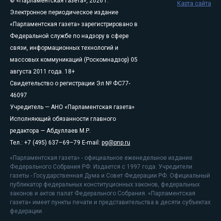
© «Парламентская газета», 2026 г.
Карта сайта
Электронное периодическое издание
«Парламентская газета» зарегистрировано в
Федеральной службе по надзору в сфере
связи, информационных технологий и
массовых коммуникаций (Роскомнадзор) 05
августа 2011 года. 18+
Свидетельство о регистрации Эл № ФС77-
46097
Учредитель — АНО «Парламентская газета»
Исполняющий обязанности главного
редактора — Абдуллаев М.Р.
Тел.: +7 (495) 637–69–79 E-mail:
pg@pnp.ru
«Парламентская газета» - официальное еженедельное издание
Федерального Собрания РФ. Издается с 1997 года. Учредители
газеты - Государственная Дума и Совет Федерации РФ. Официальный
публикатор федеральных конституционных законов, федеральных
законов и актов палат Федерального Собрания. «Парламентская
газета» имеет пункты печати и представительства в десяти субъектах
федерации.