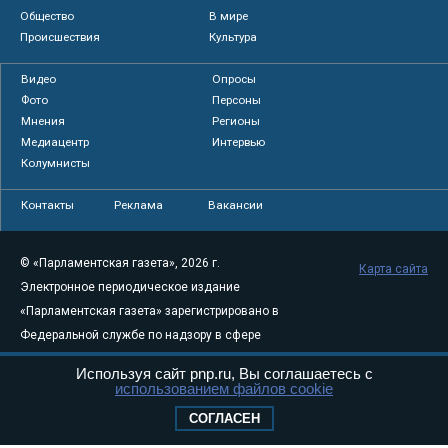
Общество
В мире
Происшествия
Культура
Видео
Опросы
Фото
Персоны
Мнения
Регионы
Медиацентр
Интервью
Колумнисты
Контакты
Реклама
Вакансии
© «Парламентская газета», 2026 г.
Карта сайта
Электронное периодическое издание
«Парламентская газета» зарегистрировано в
Федеральной службе по надзору в сфере
связи, информационных технологий и
Используя сайт pnp.ru, Вы соглашаетесь с
массовых коммуникаций (Роскомнадзор) 05
использованием файлов cookie
августа 2011 года. 18+
СОГЛАСЕН
Свидетельство о регистрации Эл № ФС77-