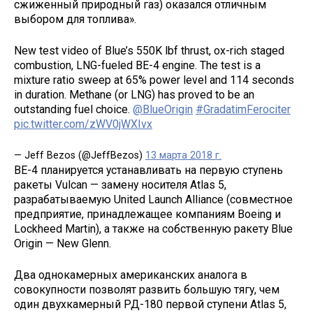
сжиженный природный газ) оказался отличным
выбором для топлива».
New test video of Blue’s 550K lbf thrust, ox-rich staged
combustion, LNG-fueled BE-4 engine. The test is a
mixture ratio sweep at 65% power level and 114 seconds
in duration. Methane (or LNG) has proved to be an
outstanding fuel choice.
@BlueOrigin
#GradatimFerociter
pic.twitter.com/zWV0jWXIvx
— Jeff Bezos (@JeffBezos)
13 марта 2018 г.
ВE-4 планируется устанавливать на первую ступень
ракеты Vulcan — замену носителя Atlas 5,
разрабатываемую United Launch Alliance (совместное
предприятие, принадлежащее компаниям Boeing и
Lockheed Martin), а также на собственную ракету Blue
Origin — New Glenn.
Два однокамерных американских аналога в
совокупности позволят развить большую тягу, чем
один двухкамерный РД-180 первой ступени Atlas 5,