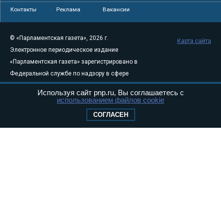
Контакты
Реклама
Вакансии
© «Парламентская газета», 2026 г.
Карта сайта
Электронное периодическое издание
«Парламентская газета» зарегистрировано в
Федеральной службе по надзору в сфере
связи, информационных технологий и
Используя сайт pnp.ru, Вы соглашаетесь с
массовых коммуникаций (Роскомнадзор) 05
использованием файлов cookie
августа 2011 года. 18+
СОГЛАСЕН
Свидетельство о регистрации Эл № ФС77-
46097
Учредитель — АНО «Парламентская газета»
Исполняющий обязанности главного
редактора — Абдуллаев М.Р.
Тел.: +7 (495) 637–69–79 E-mail:
pg@pnp.ru
«Парламентская газета» - официальное еженедельное издание
Федерального Собрания РФ. Издается с 1997 года. Учредители
газеты - Государственная Дума и Совет Федерации РФ. Официальный