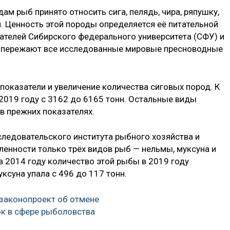
ам рыб принято относить сига, пелядь, чира, ряпушку,
ля. Ценность этой породы определяется её питательной
телей Сибирского федерального университета (СФУ) и
ы опережают все исследованные мировые пресноводные
показатели и увеличение количества сиговых пород. К
 2019 году с 3162 до 6165 тонн. Остальные виды
в прежних показателях.
ледовательского института рыбного хозяйства и
ленности только трёх видов рыб — нельмы, муксуна и
 в 2014 году количество этой рыбы в 2019 году
уксуна упала с 496 до 117 тонн.
 законопроект об отмене
к в сфере рыболовства