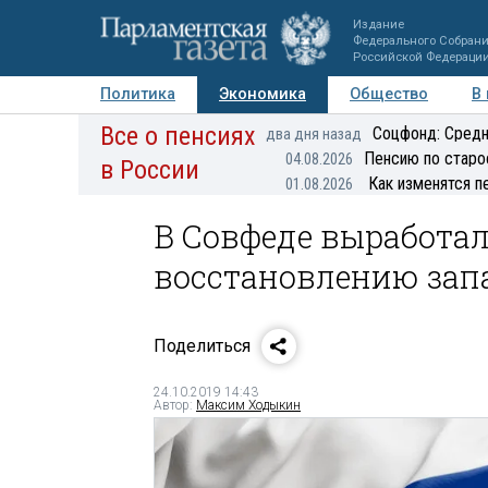
Издание
Федерального Собран
Российской Федераци
Политика
Экономика
Общество
В
Все о пенсиях
Фото
Авторы
Персоны
Мнения
Регионы
Соцфонд: Средн
два дня назад
Пенсию по старо
04.08.2026
в России
Как изменятся п
01.08.2026
В Совфеде выработа
восстановлению зап
Поделиться
24.10.2019 14:43
Автор:
Максим Ходыкин