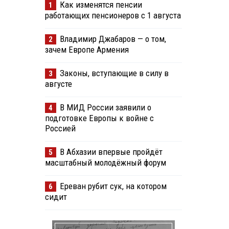
Как изменятся пенсии
1
работающих пенсионеров с 1 августа
Владимир Джабаров — о том,
2
зачем Европе Армения
Законы, вступающие в силу в
3
августе
В МИД России заявили о
4
подготовке Европы к войне с
Россией
В Абхазии впервые пройдёт
5
масштабный молодёжный форум
Ереван рубит сук, на котором
6
сидит