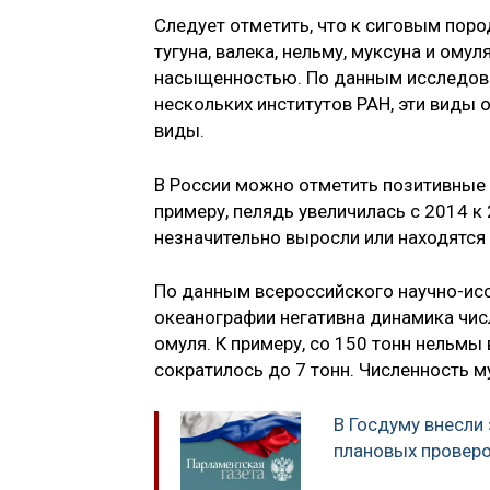
Следует отметить, что к сиговым пород
тугуна, валека, нельму, муксуна и ому
насыщенностью. По данным исследова
нескольких институтов РАН, эти вид
виды.
В России можно отметить позитивные 
примеру, пелядь увеличилась с 2014 к
незначительно выросли или находятся 
По данным всероссийского научно-исс
океанографии негативна динамика чис
омуля. К примеру, со 150 тонн нельмы
сократилось до 7 тонн. Численность м
В Госдуму внесли
плановых проверо