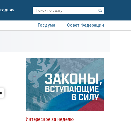
егодня»
Госдума
Совет Федерации
я
Авто
Недвижимость
Технологии
иза
Интересное за неделю