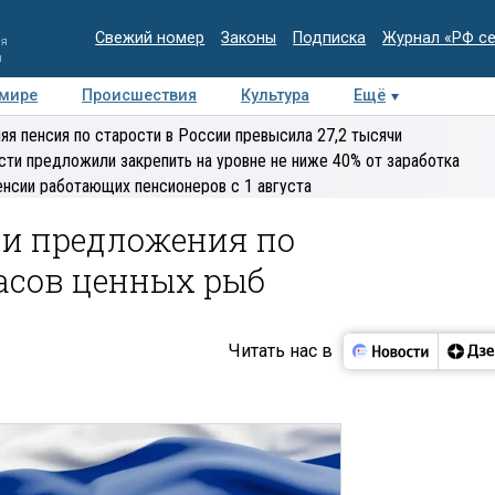
Свежий номер
Законы
Подписка
Журнал «РФ с
ия
и
 мире
Происшествия
Культура
Ещё
Медиацентр
Интервью
Колумнисты
Делова
яя пенсия по старости в России превысила 27,2 тысячи
эксперт
сти предложили закрепить на уровне не ниже 40% от заработка
енсии работающих пенсионеров с 1 августа
ли предложения по
асов ценных рыб
Читать нас в