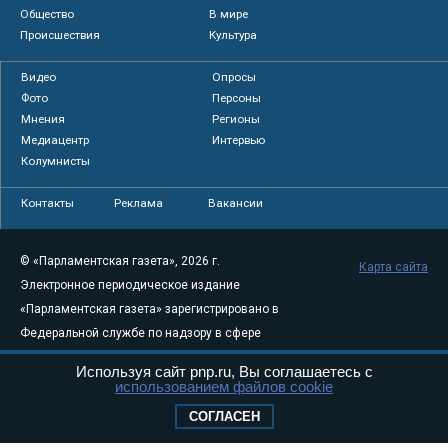
Общество
В мире
Происшествия
Культура
Видео
Опросы
Фото
Персоны
Мнения
Регионы
Медиацентр
Интервью
Колумнисты
Контакты
Реклама
Вакансии
© «Парламентская газета», 2026 г.
Карта сайта
Электронное периодическое издание
«Парламентская газета» зарегистрировано в
Федеральной службе по надзору в сфере
связи, информационных технологий и
Используя сайт pnp.ru, Вы соглашаетесь с
массовых коммуникаций (Роскомнадзор) 05
использованием файлов cookie
августа 2011 года. 18+
СОГЛАСЕН
Свидетельство о регистрации Эл № ФС77-