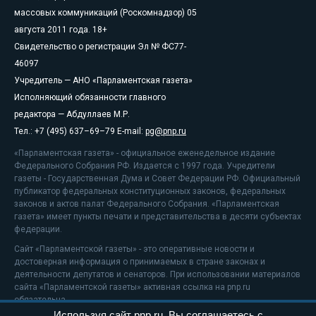
массовых коммуникаций (Роскомнадзор) 05
августа 2011 года. 18+
Свидетельство о регистрации Эл № ФС77-
46097
Учредитель — АНО «Парламентская газета»
Исполняющий обязанности главного
редактора — Абдуллаев М.Р.
Тел.: +7 (495) 637–69–79 E-mail:
pg@pnp.ru
«Парламентская газета» - официальное еженедельное издание
Федерального Собрания РФ. Издается с 1997 года. Учредители
газеты - Государственная Дума и Совет Федерации РФ. Официальный
публикатор федеральных конституционных законов, федеральных
законов и актов палат Федерального Собрания. «Парламентская
газета» имеет пункты печати и представительства в десяти субъектах
федерации.
Сайт «Парламентской газеты» - это оперативные новости и
достоверная информация о принимаемых в стране законах и
деятельности депутатов и сенаторов. При использовании материалов
сайта «Парламентской газеты» активная ссылка на pnp.ru
обязательна.
Используя сайт pnp.ru, Вы соглашаетесь с