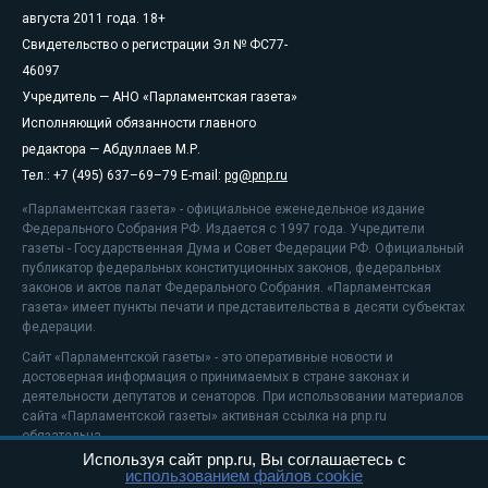
августа 2011 года. 18+
Свидетельство о регистрации Эл № ФС77-
46097
Учредитель — АНО «Парламентская газета»
Исполняющий обязанности главного
редактора — Абдуллаев М.Р.
Тел.: +7 (495) 637–69–79 E-mail:
pg@pnp.ru
«Парламентская газета» - официальное еженедельное издание
Федерального Собрания РФ. Издается с 1997 года. Учредители
газеты - Государственная Дума и Совет Федерации РФ. Официальный
публикатор федеральных конституционных законов, федеральных
законов и актов палат Федерального Собрания. «Парламентская
газета» имеет пункты печати и представительства в десяти субъектах
федерации.
Сайт «Парламентской газеты» - это оперативные новости и
достоверная информация о принимаемых в стране законах и
деятельности депутатов и сенаторов. При использовании материалов
сайта «Парламентской газеты» активная ссылка на pnp.ru
обязательна.
Используя сайт pnp.ru, Вы соглашаетесь с
На информационном ресурсе применяются
рекомендательные
использованием файлов cookie
технологии