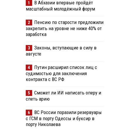
В Абхазии впервые пройдёт
1
масштабный молодёжный форум
Пенсию по старости предложили
2
закрепить на уровне не ниже 40% от
заработка
Законы, вступающие в силу в
3
августе
Путин расширил список лиц с
4
судимостью для заключения
контракта с ВС РФ
Сможет ли ИИ написать оперу и
5
спеть арию
ВС России поразили резервуары
6
с ГСМ в порту Одессы и буксир в
порту Николаева