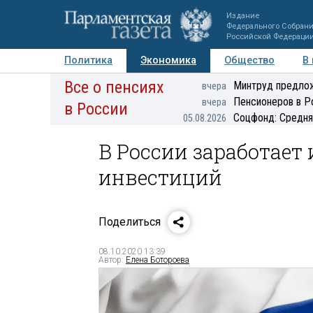
Издание
Федерального Собран
Российской Федераци
Политика
Экономика
Общество
В
Все о пенсиях
Фото
Авторы
Персоны
Мнения
Регионы
Минтруд предлож
вчера
Пенсионеров в Р
вчера
в России
Соцфонд: Средня
05.08.2026
В России заработает
инвестиций
Поделиться
08.10.2020 13:39
Автор:
Елена Ботороева