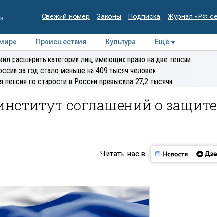
Свежий номер
Законы
Подписка
Журнал «РФ с
ия
и
 мире
Происшествия
Культура
Ещё
Медиацентр
Интервью
Колумнисты
Делова
ил расширить категории лиц, имеющих право на две пенсии
эксперт
оссии за год стало меньше на 409 тысяч человек
я пенсия по старости в России превысила 27,2 тысячи
 институт соглашений о защите
Читать нас в