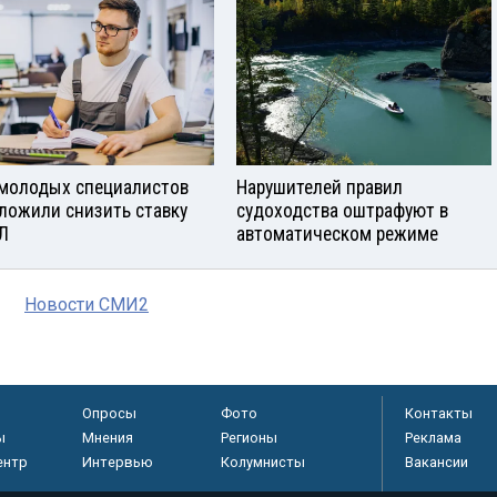
молодых специалистов
Нарушителей правил
ложили снизить ставку
судоходства оштрафуют в
Л
автоматическом режиме
Новости СМИ2
Опросы
Фото
Контакты
ы
Мнения
Регионы
Реклама
ентр
Интервью
Колумнисты
Вакансии