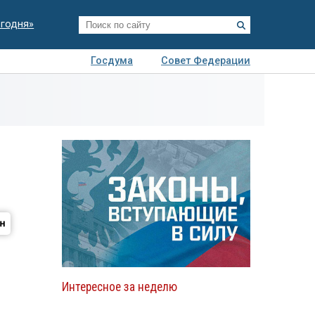
егодня»
Госдума
Совет Федерации
я
Авто
Недвижимость
Технологии
иза
Интересное за неделю