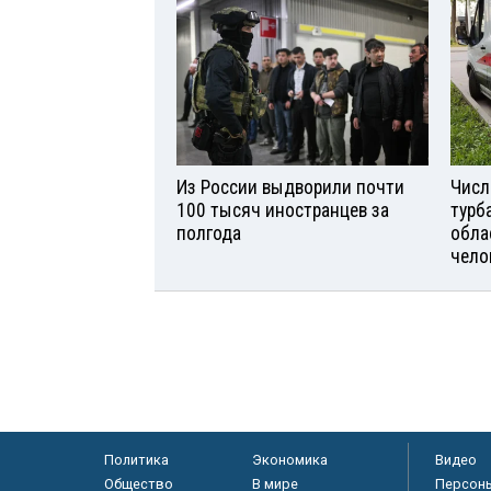
Из России выдворили почти
Числ
100 тысяч иностранцев за
турб
полгода
обла
чело
Политика
Экономика
Видео
Общество
В мире
Персон