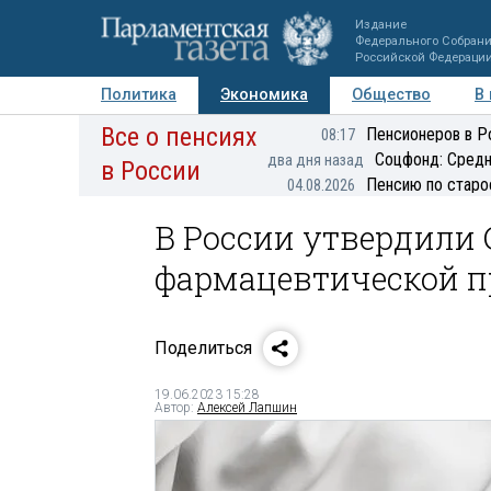
Издание
Федерального Собран
Российской Федераци
Политика
Экономика
Общество
В
Все о пенсиях
Фото
Авторы
Персоны
Мнения
Регионы
Пенсионеров в Р
08:17
Соцфонд: Средн
два дня назад
в России
Пенсию по старо
04.08.2026
В России утвердили
фармацевтической 
Поделиться
19.06.2023 15:28
Автор:
Алексей Лапшин