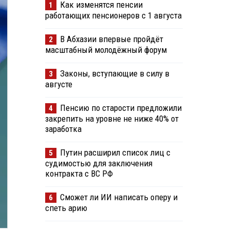
Как изменятся пенсии
1
работающих пенсионеров с 1 августа
В Абхазии впервые пройдёт
2
масштабный молодёжный форум
Законы, вступающие в силу в
3
августе
Пенсию по старости предложили
4
закрепить на уровне не ниже 40% от
заработка
Путин расширил список лиц с
5
судимостью для заключения
контракта с ВС РФ
Сможет ли ИИ написать оперу и
6
спеть арию