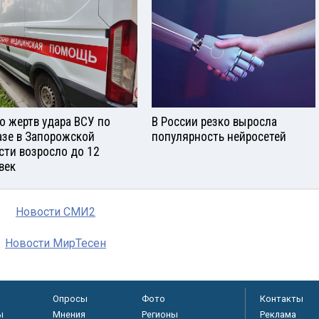
о жертв удара ВСУ по
В России резко выросла
азе в Запорожской
популярность нейросетей
сти возросло до 12
век
Новости СМИ2
Новости МирТесен
Опросы
Фото
Контакты
ы
Мнения
Регионы
Реклама