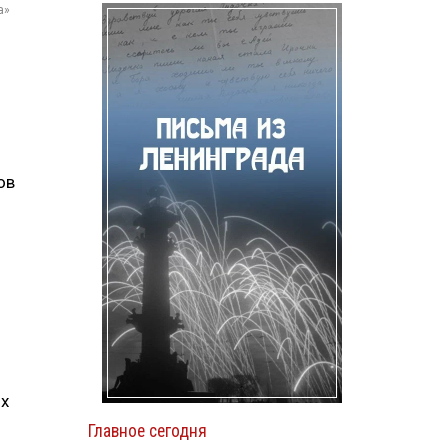
а»
ов
ых
Главное сегодня