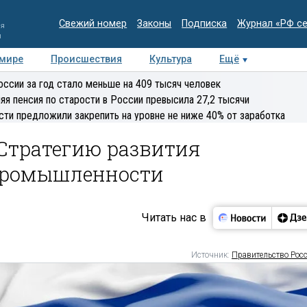
Свежий номер
Законы
Подписка
Журнал «РФ с
ия
и
 мире
Происшествия
Культура
Ещё
Медиацентр
Интервью
Колумнисты
Делова
оссии за год стало меньше на 409 тысяч человек
эксперт
яя пенсия по старости в России превысила 27,2 тысячи
сти предложили закрепить на уровне не ниже 40% от заработка
 Стратегию развития
промышленности
Читать нас в
Источник:
Правительство Рос