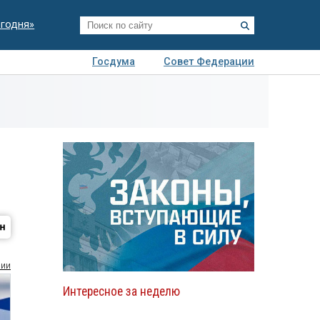
егодня»
Госдума
Совет Федерации
я
Авто
Недвижимость
Технологии
иза
сии
Интересное за неделю