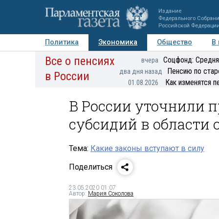
Издание
Федерального Собран
Российской Федераци
Политика
Экономика
Общество
В
Все о пенсиях
Фото
Авторы
Персоны
Мнения
Регионы
Соцфонд: Средня
вчера
Пенсию по стар
два дня назад
в России
Как изменятся п
01.08.2026
В России уточнили 
субсидий в области 
Тема:
Какие законы вступают в силу
Поделиться
23.05.2020 01:07
Автор:
Мария Соколова