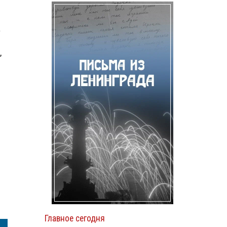
а
,
м
й
Главное сегодня