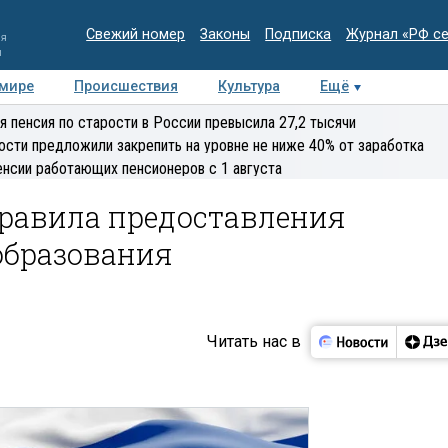
Свежий номер
Законы
Подписка
Журнал «РФ с
ия
и
 мире
Происшествия
Культура
Ещё
Медиацентр
Интервью
Колумнисты
Делова
я пенсия по старости в России превысила 27,2 тысячи
эксперт
ости предложили закрепить на уровне не ниже 40% от заработка
енсии работающих пенсионеров с 1 августа
правила предоставления
образования
Читать нас в