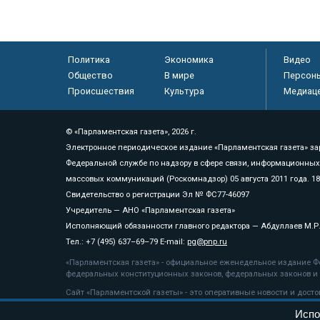
Политика
Экономика
Видео
Общество
В мире
Персон
Происшествия
Культура
Медиац
© «Парламентская газета», 2026 г.
Электронное периодическое издание «Парламентская газета» за
Федеральной службе по надзору в сфере связи, информационных
массовых коммуникаций (Роскомнадзор) 05 августа 2011 года. 1
Свидетельство о регистрации Эл № ФС77-46097
Учредитель — АНО «Парламентская газета»
Исполняющий обязанности главного редактора — Абдуллаев М.Р
Тел.: +7 (495) 637–69–79 E-mail:
pg@pnp.ru
«Парламентская газета» - официальное еженедельное издание Фе
федеральных конституционных законов, федеральных законов и а
Сайт «Парламентской газеты» - это оперативные новости и дост
«Парламентской газеты» активная ссылка на pnp.ru обязательна.
Испо