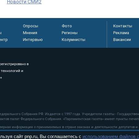
Новости СМИ2
Опросы
Фото
Контакты
ы
Мнения
Регионы
Реклама
ентр
Интервью
Колумнисты
Вакансии
регистрировано в
 технологий и
8+
.
дерального Собрания РФ. Издается с 1997 года. Учредители газеты - Государств
ктов палат Федерального Собрания. «Парламентская газета» имеет пункты печати
оверная информация о принимаемых в стране законах и деятельности депутатов и
льзуя сайт pnp.ru, Вы соглашаетесь с
использованием файлов c