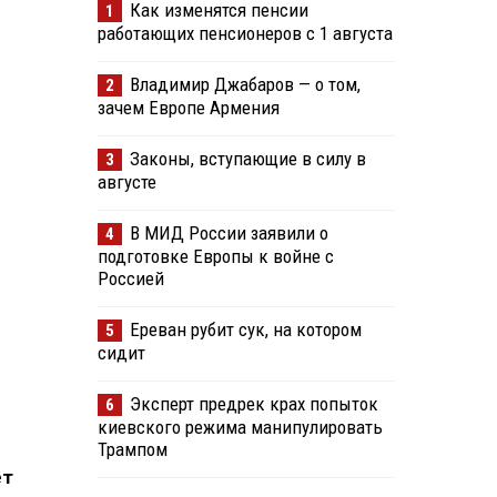
Как изменятся пенсии
1
работающих пенсионеров с 1 августа
Владимир Джабаров — о том,
2
зачем Европе Армения
Законы, вступающие в силу в
3
августе
В МИД России заявили о
4
подготовке Европы к войне с
Россией
Ереван рубит сук, на котором
5
сидит
Эксперт предрек крах попыток
6
киевского режима манипулировать
Трампом
ет