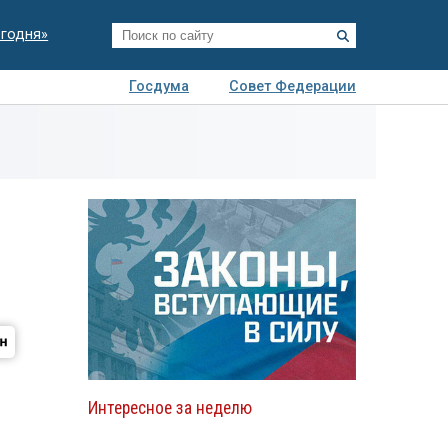
егодня»
Госдума
Совет Федерации
я
Авто
Недвижимость
Технологии
иза
Интересное за неделю