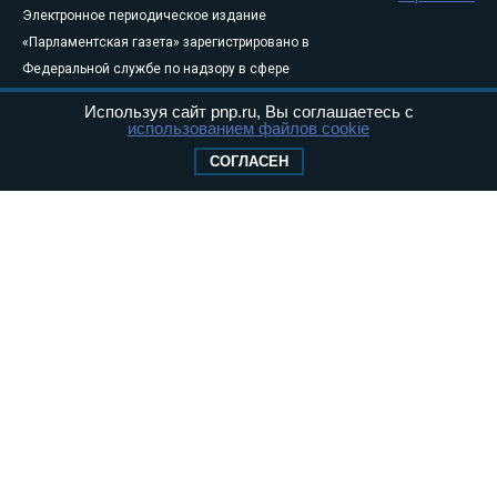
Электронное периодическое издание
«Парламентская газета» зарегистрировано в
Федеральной службе по надзору в сфере
связи, информационных технологий и
Используя сайт pnp.ru, Вы соглашаетесь с
массовых коммуникаций (Роскомнадзор) 05
использованием файлов cookie
августа 2011 года. 18+
СОГЛАСЕН
Свидетельство о регистрации Эл № ФС77-
46097
Учредитель — АНО «Парламентская газета»
Исполняющий обязанности главного
редактора — Абдуллаев М.Р.
Тел.: +7 (495) 637–69–79 E-mail:
pg@pnp.ru
«Парламентская газета» - официальное еженедельное издание
Федерального Собрания РФ. Издается с 1997 года. Учредители
газеты - Государственная Дума и Совет Федерации РФ. Официальный
публикатор федеральных конституционных законов, федеральных
законов и актов палат Федерального Собрания. «Парламентская
газета» имеет пункты печати и представительства в десяти субъектах
федерации.
Сайт «Парламентской газеты» - это оперативные новости и