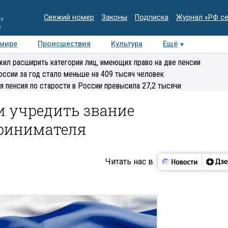
Свежий номер
Законы
Подписка
Журнал «РФ с
ия
и
 мире
Происшествия
Культура
Ещё
Медиацентр
Интервью
Колумнисты
Делова
ил расширить категории лиц, имеющих право на две пенсии
эксперт
оссии за год стало меньше на 409 тысяч человек
я пенсия по старости в России превысила 27,2 тысячи
и учредить звание
ринимателя
Читать нас в