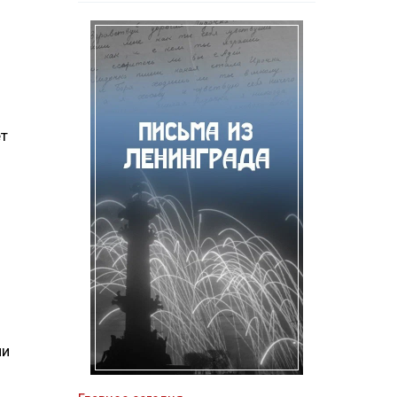
ет
ми