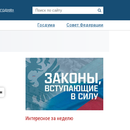
егодня»
Госдума
Совет Федерации
я
Авто
Недвижимость
Технологии
иза
Интересное за неделю