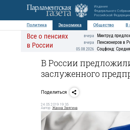
Издание
Федерального Собран
Российской Федераци
Политика
Экономика
Общество
В
Все о пенсиях
Фото
Авторы
Персоны
Мнения
Регионы
Минтруд предлож
вчера
Пенсионеров в Р
вчера
в России
Соцфонд: Средня
05.08.2026
В России предложил
заслуженного предп
Поделиться
24.05.2019 19:35
Автор:
Жанна Звягина