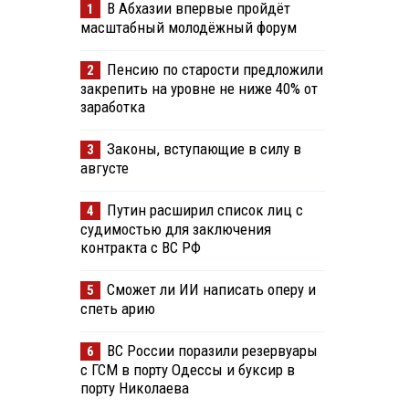
В Абхазии впервые пройдёт
1
масштабный молодёжный форум
Пенсию по старости предложили
2
закрепить на уровне не ниже 40% от
заработка
Законы, вступающие в силу в
3
августе
Путин расширил список лиц с
4
судимостью для заключения
контракта с ВС РФ
Сможет ли ИИ написать оперу и
5
спеть арию
ВС России поразили резервуары
6
с ГСМ в порту Одессы и буксир в
порту Николаева