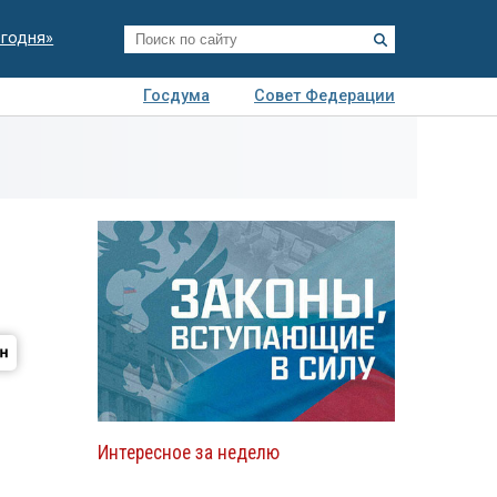
егодня»
Госдума
Совет Федерации
я
Авто
Недвижимость
Технологии
иза
Интересное за неделю