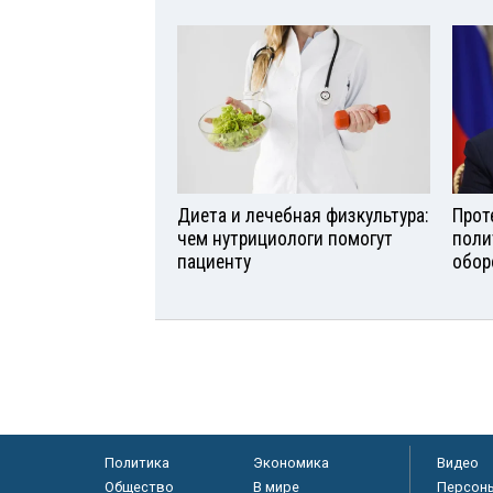
Диета и лечебная физкультура:
Прот
чем нутрициологи помогут
поли
пациенту
обор
Политика
Экономика
Видео
Общество
В мире
Персон