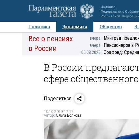
Издание
Федерального Собран
Российской Федераци
Политика
Экономика
Общество
В
Все о пенсиях
Фото
Авторы
Персоны
Мнения
Регионы
Минтруд предлож
вчера
Пенсионеров в Р
вчера
в России
Соцфонд: Средня
05.08.2026
В России предлагают
сфере общественного
Поделиться
10.10.2019 17:17
Автор:
Ольга Волкова