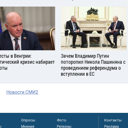
есты в Венгрии:
Зачем Владимир Путин
тический кризис набирает
поторопил Никола Пашиняна с
оты
проведением референдума о
вступлении в ЕС
Новости СМИ2
Опросы
Фото
Контакты
ы
Мнения
Регионы
Реклама