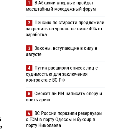
В Абхазии впервые пройдёт
1
масштабный молодёжный форум
Пенсию по старости предложили
2
закрепить на уровне не ниже 40% от
заработка
Законы, вступающие в силу в
3
августе
Путин расширил список лиц с
4
судимостью для заключения
контракта с ВС РФ
Сможет ли ИИ написать оперу и
5
спеть арию
ВС России поразили резервуары
6
с ГСМ в порту Одессы и буксир в
б
порту Николаева
ю