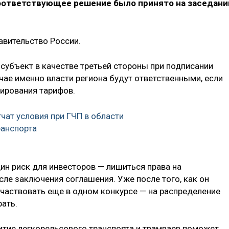
оответствующее решение было принято на заседани
авительство России.
субъект в качестве третьей стороны при подписании
чае именно власти региона будут ответственными, если
лирования тарифов.
чат условия при ГЧП в области
ранспорта
ин риск для инвесторов — лишиться права на
ле заключения соглашения. Уже после того, как он
участвовать еще в одном конкурсе — на распределение
рать.
итие легкорельсового транспорта и трамваев поможет