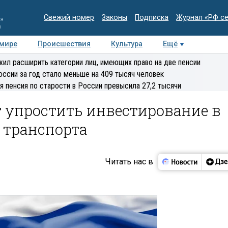
Свежий номер
Законы
Подписка
Журнал «РФ с
ия
и
 мире
Происшествия
Культура
Ещё
Медиацентр
Интервью
Колумнисты
Делова
ил расширить категории лиц, имеющих право на две пенсии
эксперт
оссии за год стало меньше на 409 тысяч человек
я пенсия по старости в России превысила 27,2 тысячи
 упростить инвестирование в
 транспорта
Читать нас в