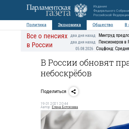
Издание
Федерального Собран
Российской Федераци
Политика
Экономика
Общество
В
Все о пенсиях
Фото
Авторы
Персоны
Мнения
Регионы
Минтруд предло
два дня назад
Пенсионеров в 
два дня назад
в России
Соцфонд: Средня
05.08.2026
В России обновят п
небоскрёбов
Поделиться
19.01.2021 20:44
Автор:
Елена Ботороева