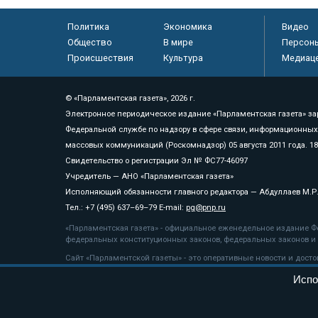
Политика
Экономика
Видео
Общество
В мире
Персон
Происшествия
Культура
Медиац
© «Парламентская газета», 2026 г.
Электронное периодическое издание «Парламентская газета» за
Федеральной службе по надзору в сфере связи, информационных
массовых коммуникаций (Роскомнадзор) 05 августа 2011 года. 1
Свидетельство о регистрации Эл № ФС77-46097
Учредитель — АНО «Парламентская газета»
Исполняющий обязанности главного редактора — Абдуллаев М.Р
Тел.: +7 (495) 637–69–79 E-mail:
pg@pnp.ru
«Парламентская газета» - официальное еженедельное издание Фе
федеральных конституционных законов, федеральных законов и а
Сайт «Парламентской газеты» - это оперативные новости и дост
«Парламентской газеты» активная ссылка на pnp.ru обязательна.
Испо
На информационном ресурсе применяются
рекомендательные т
Положение о защите персональных данных