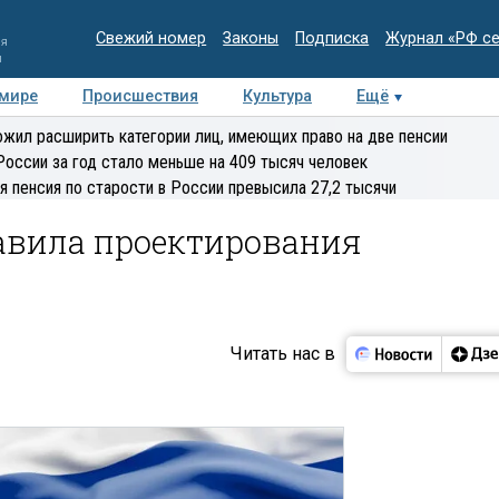
Свежий номер
Законы
Подписка
Журнал «РФ с
ия
и
 мире
Происшествия
Культура
Ещё
Медиацентр
Интервью
Колумнисты
Делова
жил расширить категории лиц, имеющих право на две пенсии
эксперт
России за год стало меньше на 409 тысяч человек
я пенсия по старости в России превысила 27,2 тысячи
равила проектирования
Читать нас в