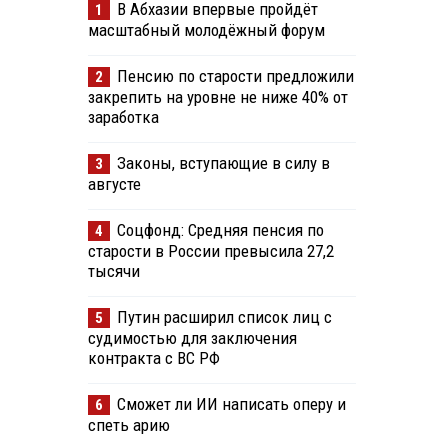
В Абхазии впервые пройдёт
1
масштабный молодёжный форум
Пенсию по старости предложили
2
закрепить на уровне не ниже 40% от
заработка
Законы, вступающие в силу в
3
августе
Соцфонд: Средняя пенсия по
4
старости в России превысила 27,2
тысячи
Путин расширил список лиц с
5
судимостью для заключения
контракта с ВС РФ
Сможет ли ИИ написать оперу и
6
спеть арию