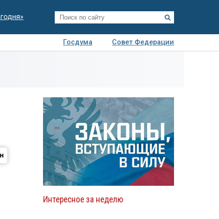
егодня»
Госдума
Совет Федерации
я
Авто
Недвижимость
Технологии
иза
Интересное за неделю