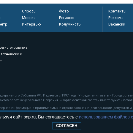
Опросы
Фото
Контакты
ы
Мнения
Регионы
Реклама
ентр
Интервью
Колумнисты
Вакансии
регистрировано в
 технологий и
8+
.
дерального Собрания РФ. Издается с 1997 года. Учредители газеты - Государств
ктов палат Федерального Собрания. «Парламентская газета» имеет пункты печати
оверная информация о принимаемых в стране законах и деятельности депутатов и
льзуя сайт pnp.ru, Вы соглашаетесь с
использованием файлов c
ехнологии
СОГЛАСЕН