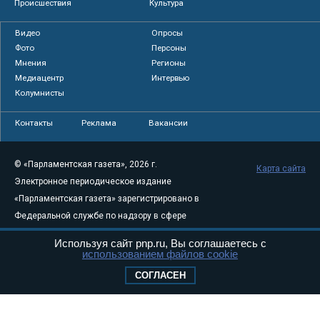
Происшествия
Культура
Видео
Опросы
Фото
Персоны
Мнения
Регионы
Медиацентр
Интервью
Колумнисты
Контакты
Реклама
Вакансии
© «Парламентская газета», 2026 г.
Карта сайта
Электронное периодическое издание
«Парламентская газета» зарегистрировано в
Федеральной службе по надзору в сфере
связи, информационных технологий и
Используя сайт pnp.ru, Вы соглашаетесь с
массовых коммуникаций (Роскомнадзор) 05
использованием файлов cookie
августа 2011 года. 18+
СОГЛАСЕН
Свидетельство о регистрации Эл № ФС77-
46097
Учредитель — АНО «Парламентская газета»