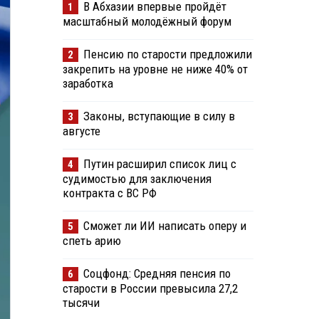
В Абхазии впервые пройдёт
1
масштабный молодёжный форум
Пенсию по старости предложили
2
закрепить на уровне не ниже 40% от
заработка
Законы, вступающие в силу в
3
августе
Путин расширил список лиц с
4
судимостью для заключения
контракта с ВС РФ
Сможет ли ИИ написать оперу и
5
спеть арию
Соцфонд: Средняя пенсия по
6
старости в России превысила 27,2
тысячи