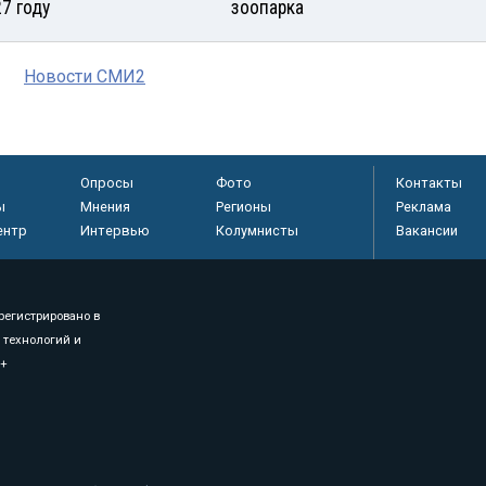
27 году
зоопарка
Новости СМИ2
Опросы
Фото
Контакты
ы
Мнения
Регионы
Реклама
ентр
Интервью
Колумнисты
Вакансии
регистрировано в
 технологий и
8+
.