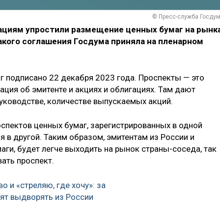
© Пресс-служба Госду
ациям упростили размещение ценных бумаг на рынк
такого соглашения Госдума приняла на пленарном
г подписано 22 декабря 2023 года. Проспекты — это
ция об эмитенте и акциях и облигациях. Там дают
уководстве, количестве выпускаемых акций.
спектов ценных бумаг, зарегистрированных в одной
я в другой. Таким образом, эмитентам из России и
ги, будет легче выходить на рынок страны-соседа, так
вать проспект.
о и «стреляю, где хочу»: за
тят выдворять из России