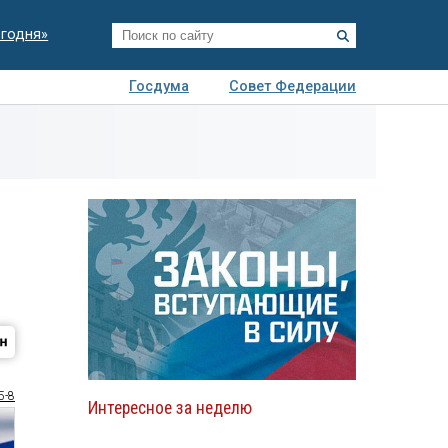
егодня»
Госдума
Совет Федерации
я
Авто
Недвижимость
Технологии
иза
5-8
Интересное за неделю