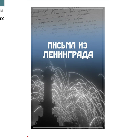
мы
ах