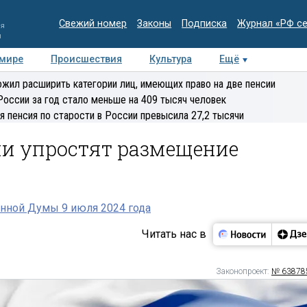
Свежий номер
Законы
Подписка
Журнал «РФ с
ия
и
 мире
Происшествия
Культура
Ещё
Медиацентр
Интервью
Колумнисты
Делова
жил расширить категории лиц, имеющих право на две пенсии
эксперт
России за год стало меньше на 409 тысяч человек
я пенсия по старости в России превысила 27,2 тысячи
ии упростят размещение
нной Думы 9 июля 2024 года
Читать нас в
Законопроект:
№ 63878