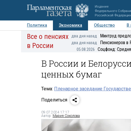
Издание
Федерального Собран
Российской Федераци
Политика
Экономика
Общество
В
Все о пенсиях
Фото
Авторы
Персоны
Мнения
Регионы
Минтруд предло
два дня назад
Пенсионеров в 
два дня назад
в России
Соцфонд: Средня
05.08.2026
В России и Белорусс
ценных бумаг
Тема:
Пленарное заседание Государстве
Поделиться
09.07.2024 17:17
Автор:
Мария Соколова