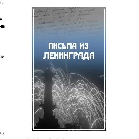
а»
я
на
ый
—
ы,