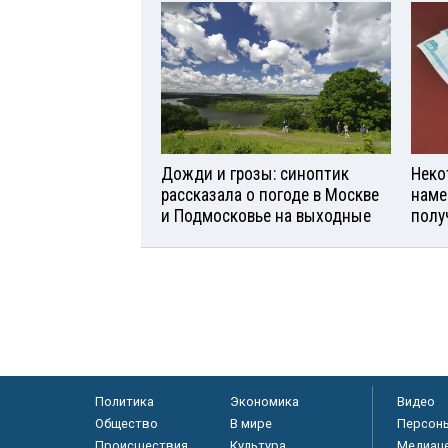
Дожди и грозы: синоптик
Неко
рассказала о погоде в Москве
наме
и Подмосковье на выходные
полу
Политика
Экономика
Видео
Общество
В мире
Персон
Происшествия
Культура
Медиац