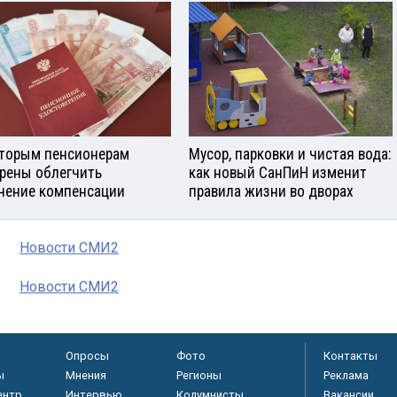
торым пенсионерам
Мусор, парковки и чистая вода:
рены облегчить
как новый СанПиН изменит
чение компенсации
правила жизни во дворах
Новости СМИ2
Новости СМИ2
Опросы
Фото
Контакты
ы
Мнения
Регионы
Реклама
ентр
Интервью
Колумнисты
Вакансии