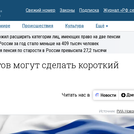
Свежий номер
Законы
Подписка
Журнал «РФ с
ия
и
 мире
Происшествия
Культура
Ещё
Медиацентр
Интервью
Колумнисты
Делова
жил расширить категории лиц, имеющих право на две пенсии
эксперт
России за год стало меньше на 409 тысяч человек
я пенсия по старости в России превысила 27,2 тысячи
тов могут сделать короткий
Читать нас в
Источник:
РИА Ново