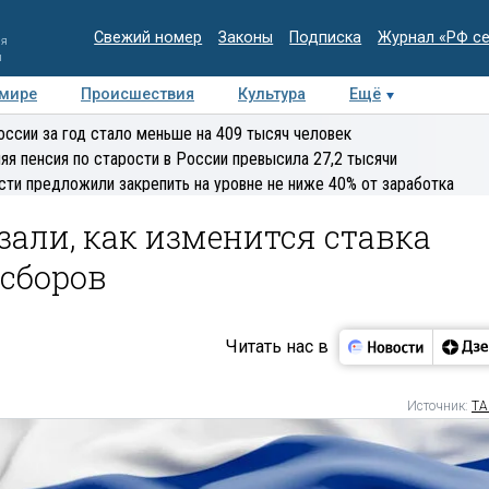
Свежий номер
Законы
Подписка
Журнал «РФ с
ия
и
 мире
Происшествия
Культура
Ещё
Медиацентр
Интервью
Колумнисты
Делова
оссии за год стало меньше на 409 тысяч человек
эксперт
яя пенсия по старости в России превысила 27,2 тысячи
сти предложили закрепить на уровне не ниже 40% от заработка
зали, как изменится ставка
сборов
Читать нас в
Источник:
ТА