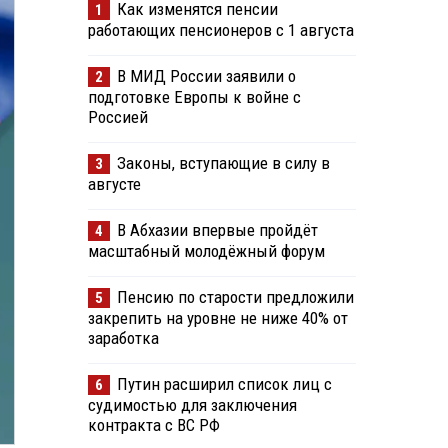
Как изменятся пенсии
1
работающих пенсионеров с 1 августа
В МИД России заявили о
2
подготовке Европы к войне с
Россией
Законы, вступающие в силу в
3
августе
В Абхазии впервые пройдёт
4
масштабный молодёжный форум
Пенсию по старости предложили
5
закрепить на уровне не ниже 40% от
заработка
Путин расширил список лиц с
6
судимостью для заключения
контракта с ВС РФ