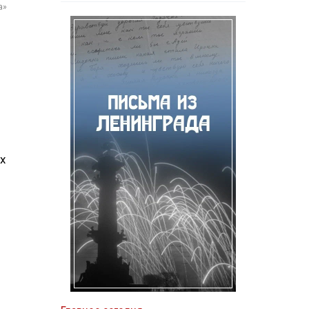
а»
и
х