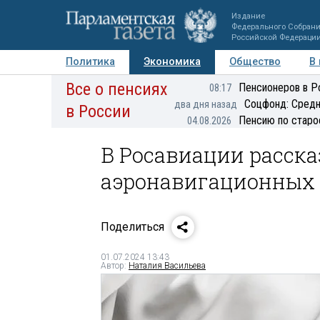
Издание
Федерального Собран
Российской Федераци
Политика
Экономика
Общество
В
Все о пенсиях
Фото
Авторы
Персоны
Мнения
Регионы
Пенсионеров в Р
08:17
Соцфонд: Средн
два дня назад
в России
Пенсию по старо
04.08.2026
В Росавиации расска
аэронавигационных 
Поделиться
01.07.2024 13:43
Автор:
Наталия Васильева