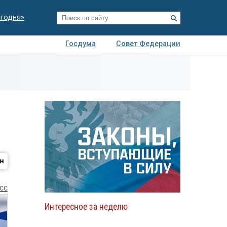
егодня»
Госдума
Совет Федерации
я
Авто
Недвижимость
Технологии
иза
СС
Интересное за неделю