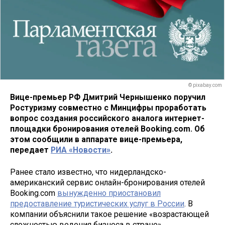
© pixabay.com
Вице-премьер РФ Дмитрий Чернышенко поручил
Ростуризму совместно с Минцифры проработать
вопрос создания российского аналога интернет-
площадки бронирования отелей Booking.com. Об
этом сообщили в аппарате вице-премьера,
передает
РИА «Новости»
.
Ранее стало известно, что нидерландско-
американский сервис онлайн-бронирования отелей​
Booking.com
вынужденно приостановил
предоставление туристических услуг в России
. В
компании объяснили такое решение «возрастающей
сложностью ведения бизнеса в стране».