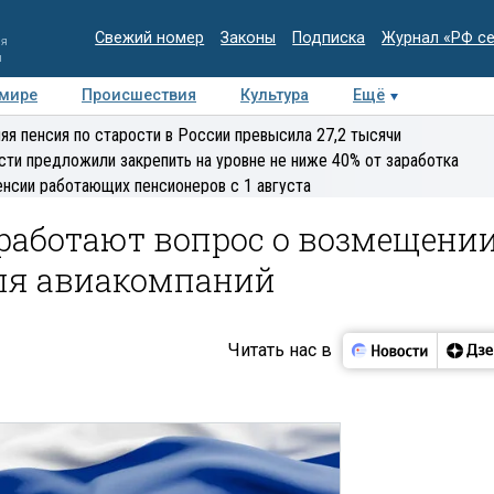
Свежий номер
Законы
Подписка
Журнал «РФ с
ия
и
 мире
Происшествия
Культура
Ещё
Медиацентр
Интервью
Колумнисты
Делова
яя пенсия по старости в России превысила 27,2 тысячи
эксперт
сти предложили закрепить на уровне не ниже 40% от заработка
енсии работающих пенсионеров с 1 августа
оработают вопрос о возмещени
для авиакомпаний
Читать нас в