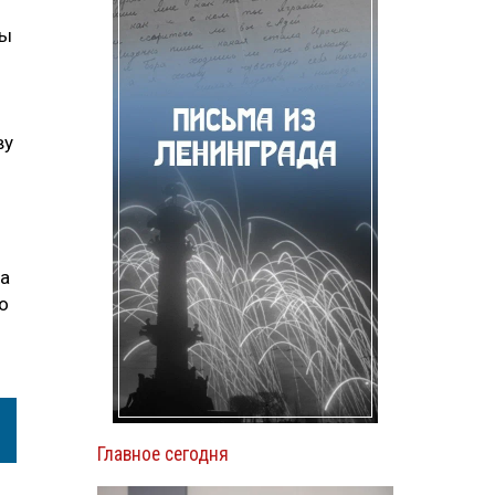
лы
ву
на
о
Главное сегодня