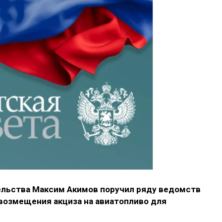
ельства Максим Акимов поручил ряду ведомств
 возмещения акциза на авиатопливо
для