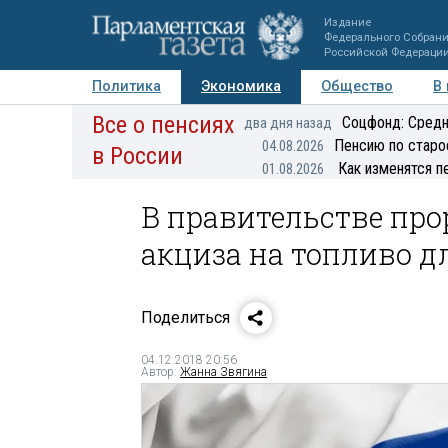
Издание
Федерального Собран
Российской Федераци
Политика
Экономика
Общество
В
Все о пенсиях
Фото
Авторы
Персоны
Мнения
Регионы
Соцфонд: Средн
два дня назад
Пенсию по старо
04.08.2026
в России
Как изменятся п
01.08.2026
В правительстве пр
акциза на топливо 
Поделиться
04.12.2018 20:56
Автор:
Жанна Звягина