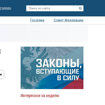
егодня»
Госдума
Совет Федерации
я
Авто
Недвижимость
Технологии
иза
и
Интересное за неделю