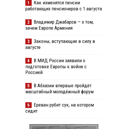
Как изменятся пенсии
1
работающих пенсионеров с 1 августа
Владимир Джабаров — о том,
2
зачем Европе Армения
Законы, вступающие в силу в
3
августе
В МИД России заявили о
4
подготовке Европы к войне с
Россией
В Абхазии впервые пройдёт
5
масштабный молодёжный форум
Ереван рубит сук, на котором
6
сидит