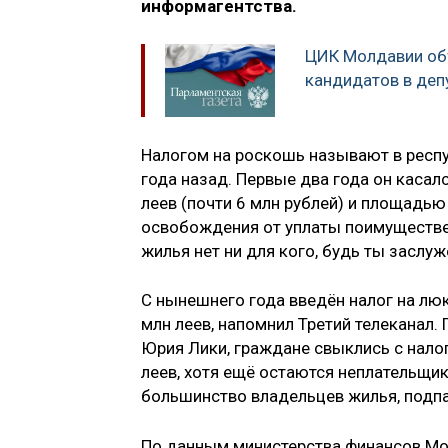
информагентства.
ЦИК Молдавии объ
кандидатов в деп
Налогом на роскошь называют в респу
года назад. Первые два года он каса
леев (почти 6 млн рублей) и площадью 
освобождения от уплаты поимуществен
жилья нет ни для кого, будь ты заслуж
С нынешнего года введён налог на лю
млн леев, напомнил Третий телеканал
Юрия Лики, граждане свыклись с нало
леев, хотя ещё остаются неплательщик
большинство владельцев жилья, подп
По данным министерства финансов Мол