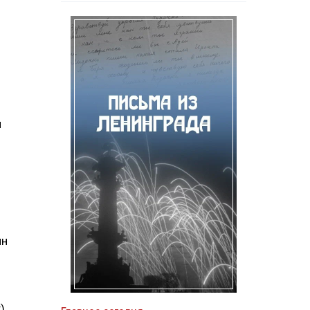
н
лн
)