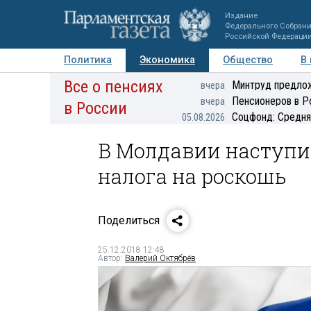
Издание
Федерального Собран
Российской Федераци
Политика
Экономика
Общество
В
Все о пенсиях
Фото
Авторы
Персоны
Мнения
Регионы
Минтруд предлож
вчера
Пенсионеров в Р
вчера
в России
Соцфонд: Средня
05.08.2026
В Молдавии наступи
налога на роскошь
Поделиться
25.12.2018 12:48
Автор:
Валерий Октябрёв