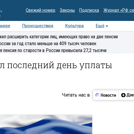
Свежий номер
Законы
Подписка
Журнал «РФ с
ия
и
 мире
Происшествия
Культура
Ещё
Медиацентр
Интервью
Колумнисты
Делова
ил расширить категории лиц, имеющих право на две пенсии
эксперт
оссии за год стало меньше на 409 тысяч человек
я пенсия по старости в России превысила 27,2 тысячи
л последний день уплаты
Читать нас в