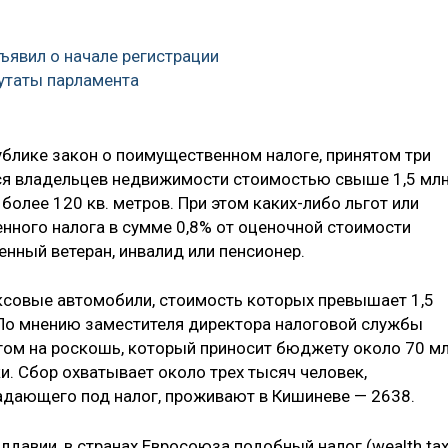
явил о начале регистрации
утаты парламента
блике закон о поимущественном налоге, принятом три
лся владельцев недвижимости стоимостью свыше 1,5 мл
более 120 кв. метров. При этом каких-либо льгот или
ного налога в сумме 0,8% от оценочной стоимости
енный ветеран, инвалид или пенсионер.
ксовые автомобили, стоимость которых превышает 1,5
. По мнению заместителя директора налоговой службы
гом на роскошь, который приносит бюджету около 70 м
и. Сбор охватывает около трех тысяч человек,
адающего под налог, проживают в Кишиневе — 2638.
давии, в странах Евросоюза подобный налог (wealth tax