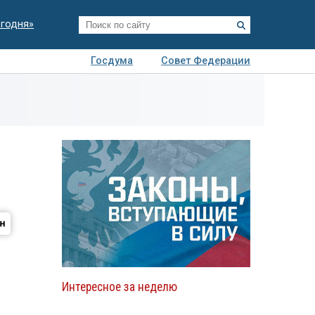
егодня»
Госдума
Совет Федерации
я
Авто
Недвижимость
Технологии
иза
Интересное за неделю