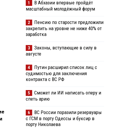
В Абхазии впервые пройдёт
1
масштабный молодёжный форум
Пенсию по старости предложили
2
закрепить на уровне не ниже 40% от
заработка
Законы, вступающие в силу в
3
августе
Путин расширил список лиц с
4
судимостью для заключения
контракта с ВС РФ
Сможет ли ИИ написать оперу и
5
спеть арию
ие
ВС России поразили резервуары
6
с ГСМ в порту Одессы и буксир в
и
порту Николаева