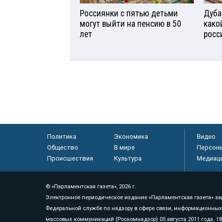
Россиянки с пятью детьми
Дуба
могут выйти на пенсию в 50
како
лет
росс
Политика
Экономика
Видео
Общество
В мире
Персон
Происшествия
Культура
Медиац
© «Парламентская газета», 2026 г.
Электронное периодическое издание «Парламентская газета» за
Федеральной службе по надзору в сфере связи, информационных
массовых коммуникаций (Роскомнадзор) 05 августа 2011 года. 1