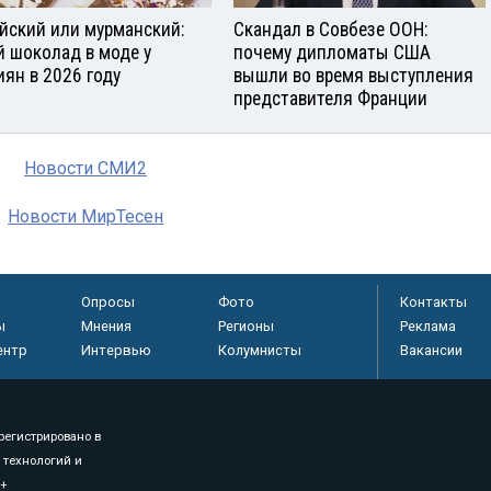
йский или мурманский:
Скандал в Совбезе ООН:
й шоколад в моде у
почему дипломаты США
иян в 2026 году
вышли во время выступления
представителя Франции
Новости СМИ2
Новости МирТесен
Опросы
Фото
Контакты
ы
Мнения
Регионы
Реклама
ентр
Интервью
Колумнисты
Вакансии
регистрировано в
 технологий и
8+