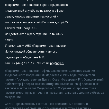
«Парламентская газета» зарегистрировано в
Федеральной службе по надзору в сфере
связи, информационных технологий и
массовых коммуникаций (Роскомнадзор) 05
августа 2011 года. 18+
Свидетельство о регистрации Эл № ФС77-
46097
Учредитель — АНО «Парламентская газета»
Исполняющий обязанности главного
редактора — Абдуллаев М.Р.
Тел.: +7 (495) 637–69–79 E-mail:
pg@pnp.ru
«Парламентская газета» - официальное еженедельное издание
Федерального Собрания РФ. Издается с 1997 года. Учредители
газеты - Государственная Дума и Совет Федерации РФ. Официальный
публикатор федеральных конституционных законов, федеральных
законов и актов палат Федерального Собрания. «Парламентская
газета» имеет пункты печати и представительства в десяти субъектах
федерации.
Сайт «Парламентской газеты» - это оперативные новости и
достоверная информация о принимаемых в стране законах и