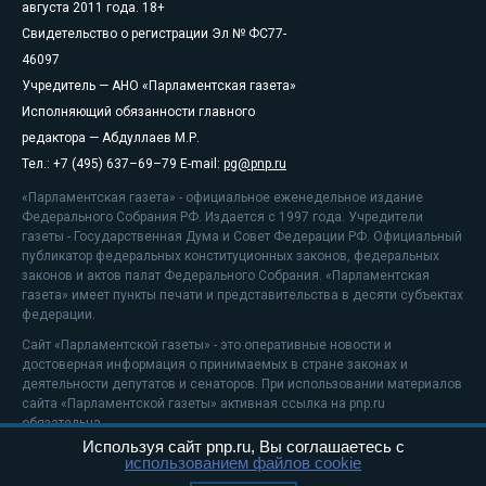
августа 2011 года. 18+
Свидетельство о регистрации Эл № ФС77-
46097
Учредитель — АНО «Парламентская газета»
Исполняющий обязанности главного
редактора — Абдуллаев М.Р.
Тел.: +7 (495) 637–69–79 E-mail:
pg@pnp.ru
«Парламентская газета» - официальное еженедельное издание
Федерального Собрания РФ. Издается с 1997 года. Учредители
газеты - Государственная Дума и Совет Федерации РФ. Официальный
публикатор федеральных конституционных законов, федеральных
законов и актов палат Федерального Собрания. «Парламентская
газета» имеет пункты печати и представительства в десяти субъектах
федерации.
Сайт «Парламентской газеты» - это оперативные новости и
достоверная информация о принимаемых в стране законах и
деятельности депутатов и сенаторов. При использовании материалов
сайта «Парламентской газеты» активная ссылка на pnp.ru
обязательна.
Используя сайт pnp.ru, Вы соглашаетесь с
На информационном ресурсе применяются
рекомендательные
использованием файлов cookie
технологии