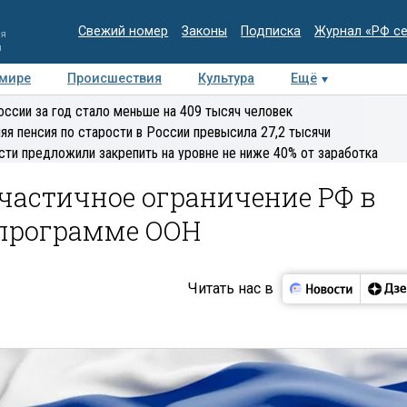
Свежий номер
Законы
Подписка
Журнал «РФ с
ия
и
 мире
Происшествия
Культура
Ещё
Медиацентр
Интервью
Колумнисты
Делова
оссии за год стало меньше на 409 тысяч человек
эксперт
яя пенсия по старости в России превысила 27,2 тысячи
сти предложили закрепить на уровне не ниже 40% от заработка
частичное ограничение РФ в
программе ООН
Читать нас в