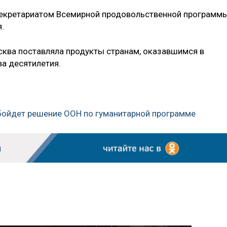
 секретариатом Всемирной продовольственной программ
я.
сква поставляла продукты странам, оказавшимся в
а десятилетия.
обойдет решение ООН по гуманитарной программе