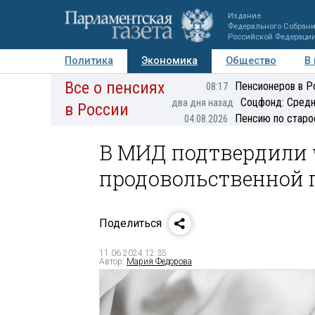
Издание
Федерального Собран
Российской Федераци
Политика
Экономика
Общество
В
Все о пенсиях
Фото
Авторы
Персоны
Мнения
Регионы
Пенсионеров в Р
08:17
Соцфонд: Средн
два дня назад
в России
Пенсию по старо
04.08.2026
В МИД подтвердили 
продовольственной 
Поделиться
11.06.2024 12:35
Автор:
Мария Федорова