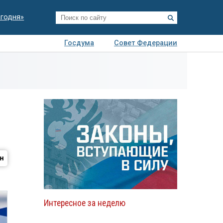
егодня»
Госдума
Совет Федерации
я
Авто
Недвижимость
Технологии
иза
Интересное за неделю