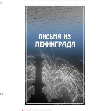
ov
 о