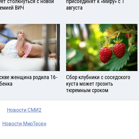
ует столкнуться с новой
присоединят к «Миру» с 1
емией ВИЧ
августа
скве женщина родила 16-
Сбор клубники с соседского
ебенка
куста может грозить
тюремным сроком
Новости СМИ2
Новости МирТесен