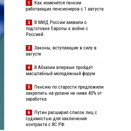
Как изменятся пенсии
1
работающих пенсионеров с 1 августа
В МИД России заявили о
2
подготовке Европы к войне с
Россией
Законы, вступающие в силу в
3
августе
В Абхазии впервые пройдёт
4
масштабный молодёжный форум
Пенсию по старости предложили
5
закрепить на уровне не ниже 40% от
заработка
Путин расширил список лиц с
6
судимостью для заключения
контракта с ВС РФ