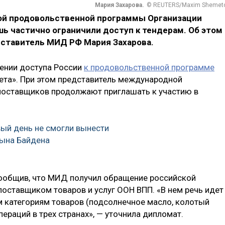
Мария Захарова.
© REUTERS/Maxim Shemet
й продовольственной программы Организации
ь частично ограничили доступ к тендерам. Об этом
ставитель МИД РФ Мария Захарова.
ении доступа России
к продовольственной программе
зета». При этом представитель международной
 поставщиков продолжают приглашать к участию в
ый день не смогли вынести
сына Байдена
ообщив, что МИД получил обращение российской
ставщиком товаров и услуг ООН ВПП. «В нем речь идет
 категориям товаров (подсолнечное масло, колотый
ераций в трех странах», — уточнила дипломат.