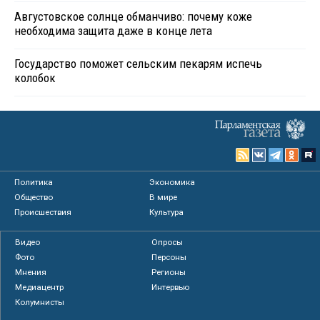
Августовское солнце обманчиво: почему коже
необходима защита даже в конце лета
Государство поможет сельским пекарям испечь
колобок
Политика
Экономика
Общество
В мире
Происшествия
Культура
Видео
Опросы
Фото
Персоны
Мнения
Регионы
Медиацентр
Интервью
Колумнисты