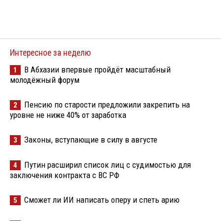
Интересное за неделю
В Абхазии впервые пройдёт масштабный
1
молодёжный форум
Пенсию по старости предложили закрепить на
2
уровне не ниже 40% от заработка
Законы, вступающие в силу в августе
3
Путин расширил список лиц с судимостью для
4
заключения контракта с ВС РФ
Сможет ли ИИ написать оперу и спеть арию
5