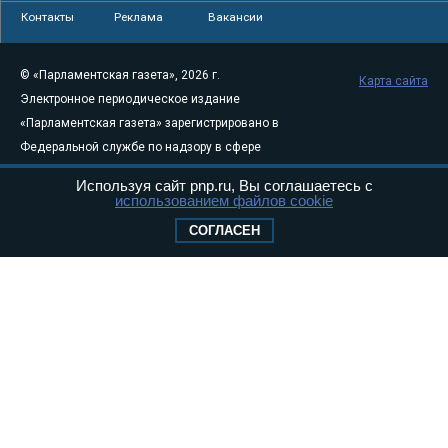
Контакты
Реклама
Вакансии
© «Парламентская газета», 2026 г.
Карта сайта
Электронное периодическое издание
«Парламентская газета» зарегистрировано в
Федеральной службе по надзору в сфере
связи, информационных технологий и
Используя сайт pnp.ru, Вы соглашаетесь с
массовых коммуникаций (Роскомнадзор) 05
использованием файлов cookie
августа 2011 года. 18+
СОГЛАСЕН
Свидетельство о регистрации Эл № ФС77-
46097
Учредитель — АНО «Парламентская газета»
Исполняющий обязанности главного
редактора — Абдуллаев М.Р.
Тел.: +7 (495) 637–69–79 E-mail:
pg@pnp.ru
«Парламентская газета» - официальное еженедельное издание
Федерального Собрания РФ. Издается с 1997 года. Учредители
газеты - Государственная Дума и Совет Федерации РФ. Официальный
публикатор федеральных конституционных законов, федеральных