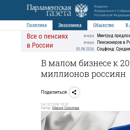
Издание
Федерального Собран
Российской Федераци
Политика
Экономика
Общество
В
Все о пенсиях
Фото
Авторы
Персоны
Мнения
Регионы
Минтруд предлож
вчера
Пенсионеров в Р
вчера
в России
Соцфонд: Средня
05.08.2026
В малом бизнесе к 20
миллионов россиян
Поделиться
24.10.2018 10:37
Автор:
Мария Соколова