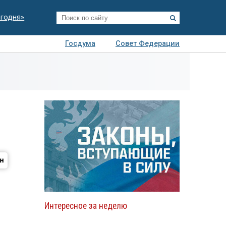
егодня»
Госдума
Совет Федерации
я
Авто
Недвижимость
Технологии
иза
Интересное за неделю