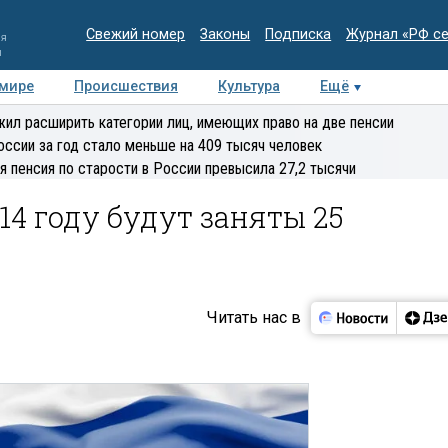
Свежий номер
Законы
Подписка
Журнал «РФ с
ия
и
 мире
Происшествия
Культура
Ещё
Медиацентр
Интервью
Колумнисты
Делова
ил расширить категории лиц, имеющих право на две пенсии
эксперт
оссии за год стало меньше на 409 тысяч человек
я пенсия по старости в России превысила 27,2 тысячи
14 году будут заняты 25
Читать нас в