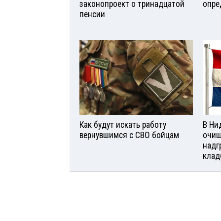
законопроект о тринадцатой
опре
пенсии
Как будут искать работу
В Ни
вернувшимся с СВО бойцам
очищ
надг
клад