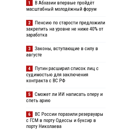
В Абхазии впервые пройдёт
1
масштабный молодёжный форум
Пенсию по старости предложили
2
закрепить на уровне не ниже 40% от
заработка
Законы, вступающие в силу в
3
августе
Путин расширил список лиц с
4
судимостью для заключения
контракта с ВС РФ
Сможет ли ИИ написать оперу и
5
спеть арию
ВС России поразили резервуары
6
с ГСМ в порту Одессы и буксир в
порту Николаева