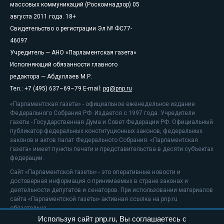
массовых коммуникаций (Роскомнадзор) 05
августа 2011 года. 18+
Свидетельство о регистрации Эл № ФС77-
46097
Учредитель — АНО «Парламентская газета»
Исполняющий обязанности главного
редактора — Абдуллаев М.Р.
Тел.: +7 (495) 637–69–79 E-mail:
pg@pnp.ru
«Парламентская газета» - официальное еженедельное издание
Федерального Собрания РФ. Издается с 1997 года. Учредители
газеты - Государственная Дума и Совет Федерации РФ. Официальный
публикатор федеральных конституционных законов, федеральных
законов и актов палат Федерального Собрания. «Парламентская
газета» имеет пункты печати и представительства в десяти субъектах
федерации.
Сайт «Парламентской газеты» - это оперативные новости и
достоверная информация о принимаемых в стране законах и
деятельности депутатов и сенаторов. При использовании материалов
сайта «Парламентской газеты» активная ссылка на pnp.ru
обязательна.
Используя сайт pnp.ru, Вы соглашаетесь с
На информационном ресурсе применяются
рекомендательные