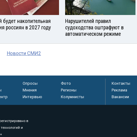
й будет накопительная
Нарушителей правил
ия россиян в 2027 году
судоходства оштрафуют в
автоматическом режиме
Новости СМИ2
Опросы
Фото
Контакты
ы
Мнения
Регионы
Реклама
ентр
Интервью
Колумнисты
Вакансии
регистрировано в
 технологий и
8+