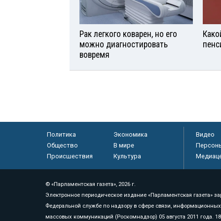
Рак легкого коварен, но его
Како
можно диагностировать
пенс
вовремя
Политика
Экономика
Видео
Общество
В мире
Персон
Происшествия
Культура
Медиац
© «Парламентская газета», 2026 г.
Электронное периодическое издание «Парламентская газета» за
Федеральной службе по надзору в сфере связи, информационных
массовых коммуникаций (Роскомнадзор) 05 августа 2011 года. 1