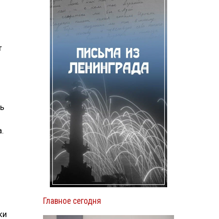
т
ть
.
Главное сегодня
ки