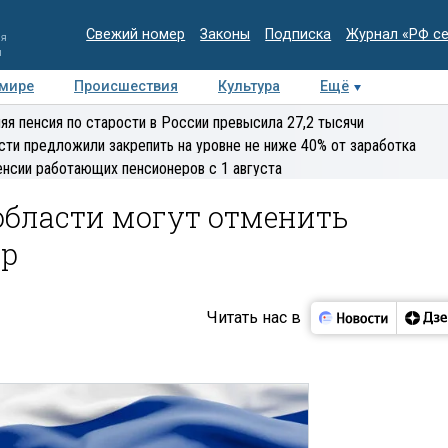
Свежий номер
Законы
Подписка
Журнал «РФ с
ия
и
 мире
Происшествия
Культура
Ещё
Медиацентр
Интервью
Колумнисты
Делова
яя пенсия по старости в России превысила 27,2 тысячи
эксперт
сти предложили закрепить на уровне не ниже 40% от заработка
енсии работающих пенсионеров с 1 августа
области могут отменить
ор
Читать нас в