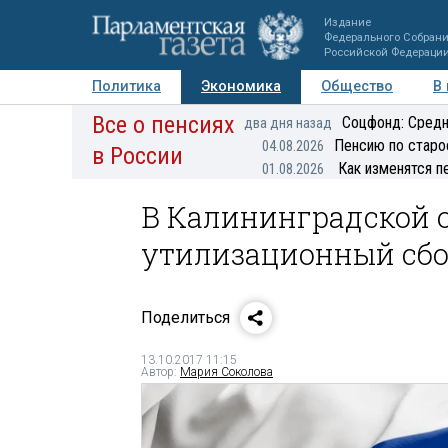
Издание
Федерального Собран
Российской Федераци
Политика
Экономика
Общество
В
Все о пенсиях
Фото
Авторы
Персоны
Мнения
Регионы
Соцфонд: Средн
два дня назад
Пенсию по старо
04.08.2026
в России
Как изменятся п
01.08.2026
В Калининградской 
утилизационный сб
Поделиться
13.10.2017 11:15
Автор:
Мария Соколова