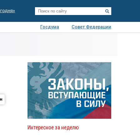
егодня»
Госдума
Совет Федерации
я
Авто
Недвижимость
Технологии
иза
Интересное за неделю