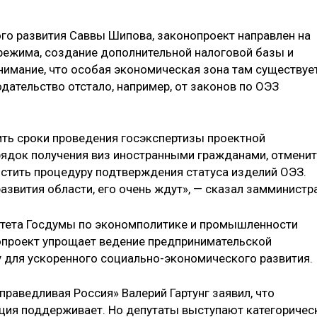
го развития Саввы Шипова, законопроект направлен на
режима, создание дополнительной налоговой базы и
внимание, что особая экономическая зона там существуе
дательство отстало, например, от законов по ОЭЗ
ть сроки проведения госэкспертизы проектной
рядок получения виз иностранными гражданами, отмени
остить процедуру подтверждения статуса изделий ОЭЗ.
азвития области, его очень ждут», — сказал замминистра
итета Госдумы по экономполитике и промышленности
опроект упрощает ведение предпринимательской
у для ускоренного социально-экономического развития.
раведливая Россия» Валерий Гартунг заявил, что
ия поддерживает. Но депутаты выступают категоричес