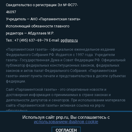
Свидетельство о регистрации Эл № ФС77-
46097
Учредитель — АНО «Парламентская газета»
Исполняющий обязанности главного
редактора — Абдуллаев М.Р.
Тел.: +7 (495) 637–69–79 E-mail:
pg@pnp.ru
«Парламентская газета» - официальное еженедельное издание
Федерального Собрания РФ. Издается с 1997 года. Учредители
газеты - Государственная Дума и Совет Федерации РФ. Официальный
публикатор федеральных конституционных законов, федеральных
законов и актов палат Федерального Собрания. «Парламентская
газета» имеет пункты печати и представительства в десяти субъектах
федерации.
Сайт «Парламентской газеты» - это оперативные новости и
достоверная информация о принимаемых в стране законах и
деятельности депутатов и сенаторов. При использовании материалов
сайта «Парламентской газеты» активная ссылка на pnp.ru
обязательна.
Используя сайт pnp.ru, Вы соглашаетесь с
На информационном ресурсе применяются
рекомендательные
использованием файлов cookie
технологии
Положение о защите персональных данных
СОГЛАСЕН