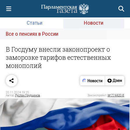
Статьи
Новости
Все о пенсиях в России
В Госдуму внесли законопроект о
заморозке тарифов естественных
монополий
20.11.2024 19:15
Автор:
Руслан Грудцинов
Законопроект:
№ 774420-8