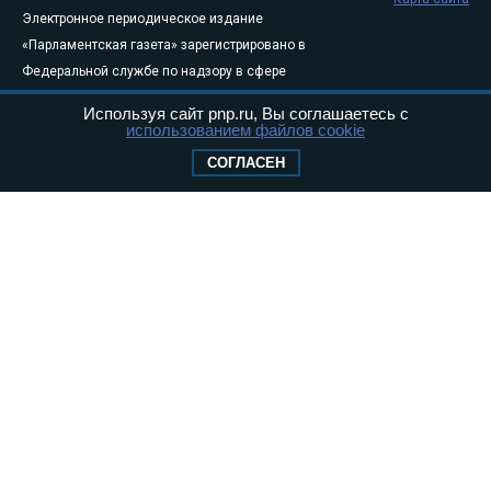
Электронное периодическое издание
«Парламентская газета» зарегистрировано в
Федеральной службе по надзору в сфере
связи, информационных технологий и
Используя сайт pnp.ru, Вы соглашаетесь с
массовых коммуникаций (Роскомнадзор) 05
использованием файлов cookie
августа 2011 года. 18+
СОГЛАСЕН
Свидетельство о регистрации Эл № ФС77-
46097
Учредитель — АНО «Парламентская газета»
Исполняющий обязанности главного
редактора — Абдуллаев М.Р.
Тел.: +7 (495) 637–69–79 E-mail:
pg@pnp.ru
«Парламентская газета» - официальное еженедельное издание
Федерального Собрания РФ. Издается с 1997 года. Учредители
газеты - Государственная Дума и Совет Федерации РФ. Официальный
публикатор федеральных конституционных законов, федеральных
законов и актов палат Федерального Собрания. «Парламентская
газета» имеет пункты печати и представительства в десяти субъектах
федерации.