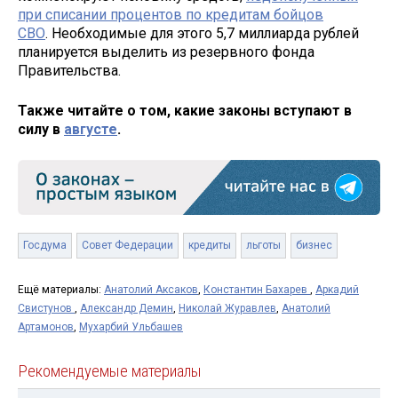
при списании процентов по кредитам бойцов
СВО
. Необходимые для этого 5,7 миллиарда рублей
планируется выделить из резервного фонда
Правительства.
Также читайте о том, какие законы вступают в
силу в
августе
.
Госдума
Совет Федерации
кредиты
льготы
бизнес
Ещё материалы:
Анатолий Аксаков
,
Константин Бахарев
,
Аркадий
Свистунов
,
Александр Демин
,
Николай Журавлев
,
Анатолий
Артамонов
,
Мухарбий Ульбашев
Рекомендуемые материалы