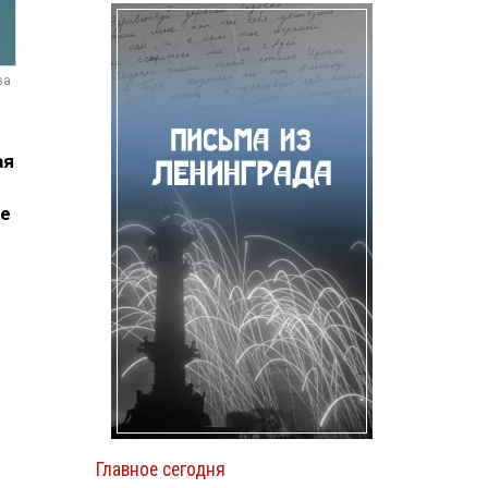
ва
ая
ие
Главное сегодня