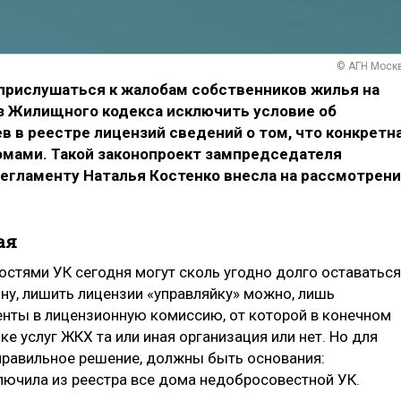
© АГН Моск
 прислушаться к жалобам собственников жилья на
из Жилищного кодекса исключить условие об
в в реестре лицензий сведений о том, что конкретн
мами. Такой законопроект зампредседателя
Регламенту Наталья Костенко внесла на рассмотрен
ая
стями УК сегодня могут сколь угодно долго оставаться
ону, лишить лицензии «управляйку» можно, лишь
нты в лицензионную комиссию, от которой в конечном
нке услуг ЖКХ та или иная организация или нет. Но для
 правильное решение, должны быть основания:
ючила из реестра все дома недобросовестной УК.