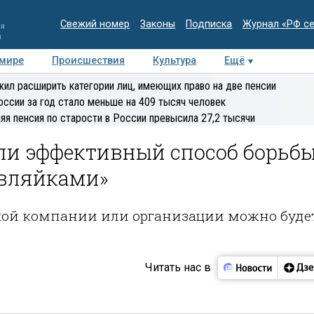
Свежий номер
Законы
Подписка
Журнал «РФ с
ия
и
 мире
Происшествия
Культура
Ещё
Медиацентр
Интервью
Колумнисты
Делова
ил расширить категории лиц, имеющих право на две пенсии
эксперт
оссии за год стало меньше на 409 тысяч человек
яя пенсия по старости в России превысила 27,2 тысячи
ли эффективный способ борьб
авляйками»
кой компании или организации можно буде
Читать нас в