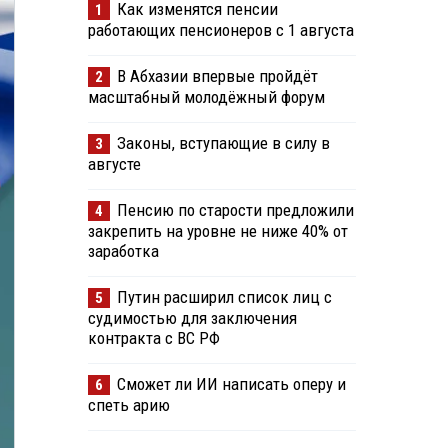
Как изменятся пенсии
1
работающих пенсионеров с 1 августа
В Абхазии впервые пройдёт
2
масштабный молодёжный форум
Законы, вступающие в силу в
3
августе
Пенсию по старости предложили
4
закрепить на уровне не ниже 40% от
заработка
Путин расширил список лиц с
5
судимостью для заключения
контракта с ВС РФ
Сможет ли ИИ написать оперу и
6
спеть арию