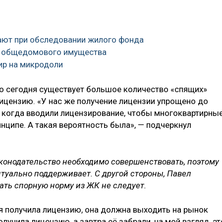
ают при обследовании жилого фонда
ие общедомового имущества
тир на микродоли
что сегодня существует большое количество «спящих»
цензию. «У нас же получение лицензии упрощено до
, когда вводили лицензирование, чтобы многоквартирны
инципе. А такая вероятность была», — подчеркнул
конодательство необходимо совершенствовать, поэтому
туально поддерживает. С другой стороны, Павел
ать спорную норму из ЖК не следует.
 получила лицензию, она должна выходить на рынок
лучила лицензию, а завтра её забрали, на мой взгляд, эт