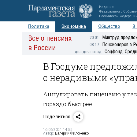
Издание
Федерального Собран
Российской Федераци
Политика
Экономика
Общество
В
Все о пенсиях
Фото
Авторы
Персоны
Мнения
Регионы
Минтруд предлож
20:01
Пенсионеров в Р
08:17
в России
Соцфонд: Средн
два дня назад
В Госдуме предложи
с нерадивыми «упр
Аннулировать лицензию у та
гораздо быстрее
Поделиться
16.06.2021 14:55
Автор:
Валерий Филоненко