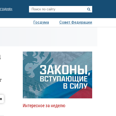
егодня»
Госдума
Совет Федерации
я
Авто
Недвижимость
Технологии
иза
ы
т
Интересное за неделю