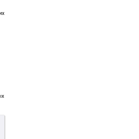
их
ых