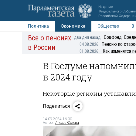
Издание
Федерального Собран
Российской Федераци
Политика
Экономика
Общество
В
Все о пенсиях
Фото
Авторы
Персоны
Мнения
Регионы
Соцфонд: Средн
два дня назад
Пенсию по старо
04.08.2026
в России
Как изменятся п
01.08.2026
В Госдуме напомнили
в 2024 году
Некоторые регионы устанавли
Поделиться
14.09.2024 16:00
Автор:
Инесса Фотева