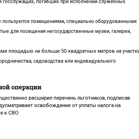
и госслужащих, погибших при исполнении служебных
е пользуются помещениями, специально оборудованными
рытые для посещения негосударственные музеи, галереи,
ами площадью не больше 50 квадратных метров на участк
городничества, садоводства или индивидуального
ной операции
существенно расширил перечень льготников, подписав
дусматривает освобождение от уплаты налога на
е к СВО.