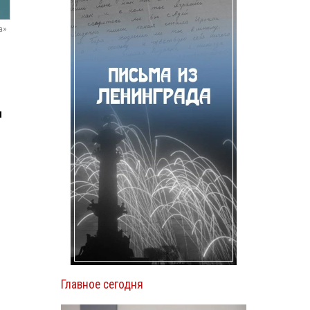
а»
и
Главное сегодня