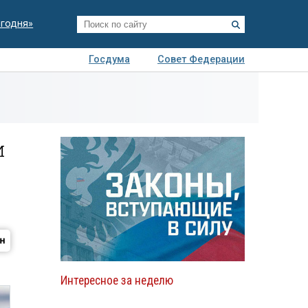
егодня»
Госдума
Совет Федерации
я
Авто
Недвижимость
Технологии
иза
и
Интересное за неделю