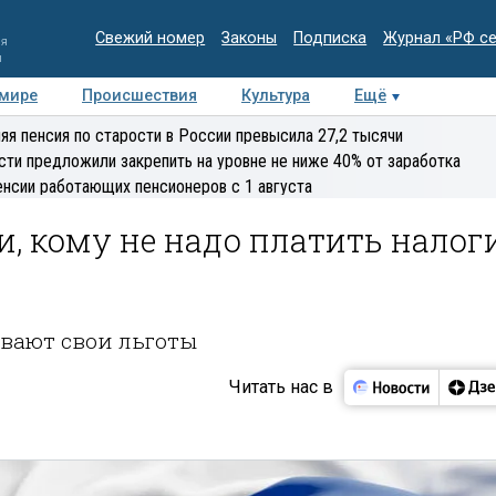
Свежий номер
Законы
Подписка
Журнал «РФ с
ия
и
 мире
Происшествия
Культура
Ещё
Медиацентр
Интервью
Колумнисты
Делова
яя пенсия по старости в России превысила 27,2 тысячи
эксперт
сти предложили закрепить на уровне не ниже 40% от заработка
енсии работающих пенсионеров с 1 августа
, кому не надо платить налог
вают свои льготы
Читать нас в