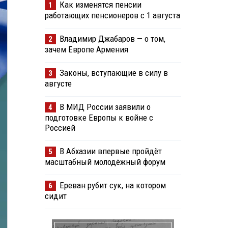
Как изменятся пенсии
1
работающих пенсионеров с 1 августа
Владимир Джабаров — о том,
2
зачем Европе Армения
Законы, вступающие в силу в
3
августе
В МИД России заявили о
4
подготовке Европы к войне с
Россией
В Абхазии впервые пройдёт
5
масштабный молодёжный форум
Ереван рубит сук, на котором
6
сидит