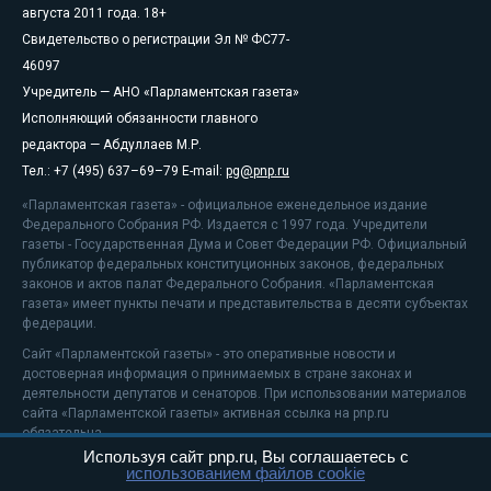
августа 2011 года. 18+
Свидетельство о регистрации Эл № ФС77-
46097
Учредитель — АНО «Парламентская газета»
Исполняющий обязанности главного
редактора — Абдуллаев М.Р.
Тел.: +7 (495) 637–69–79 E-mail:
pg@pnp.ru
«Парламентская газета» - официальное еженедельное издание
Федерального Собрания РФ. Издается с 1997 года. Учредители
газеты - Государственная Дума и Совет Федерации РФ. Официальный
публикатор федеральных конституционных законов, федеральных
законов и актов палат Федерального Собрания. «Парламентская
газета» имеет пункты печати и представительства в десяти субъектах
федерации.
Сайт «Парламентской газеты» - это оперативные новости и
достоверная информация о принимаемых в стране законах и
деятельности депутатов и сенаторов. При использовании материалов
сайта «Парламентской газеты» активная ссылка на pnp.ru
обязательна.
Используя сайт pnp.ru, Вы соглашаетесь с
На информационном ресурсе применяются
рекомендательные
использованием файлов cookie
технологии