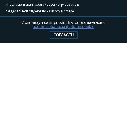
«Парламентская газета» зарегистрировано в
Федеральной службе по надзору в сфере
связи, информационных технологий и
Используя сайт pnp.ru, Вы соглашаетесь с
массовых коммуникаций (Роскомнадзор) 05
использованием файлов cookie
августа 2011 года. 18+
СОГЛАСЕН
Свидетельство о регистрации Эл № ФС77-
46097
Учредитель — АНО «Парламентская газета»
Исполняющий обязанности главного
редактора — Абдуллаев М.Р.
Тел.: +7 (495) 637–69–79 E-mail:
pg@pnp.ru
«Парламентская газета» - официальное еженедельное издание
Федерального Собрания РФ. Издается с 1997 года. Учредители
газеты - Государственная Дума и Совет Федерации РФ. Официальный
публикатор федеральных конституционных законов, федеральных
законов и актов палат Федерального Собрания. «Парламентская
газета» имеет пункты печати и представительства в десяти субъектах
федерации.
Сайт «Парламентской газеты» - это оперативные новости и
достоверная информация о принимаемых в стране законах и