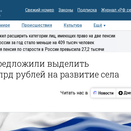
Свежий номер
Законы
Подписка
Журнал «РФ с
ия
и
 мире
Происшествия
Культура
Ещё
Медиацентр
Интервью
Колумнисты
Делова
ил расширить категории лиц, имеющих право на две пенсии
эксперт
оссии за год стало меньше на 409 тысяч человек
я пенсия по старости в России превысила 27,2 тысячи
предложили выделить
лрд рублей на развитие села
Читать нас в