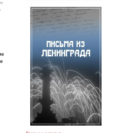
om
т
ие
ие