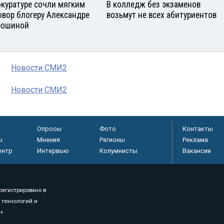
окуратуре сочли мягким
В колледж без экзаменов
овор блогеру Александре
возьмут не всех абитуриентов
рошиной
Новости СМИ2
Новости СМИ2
Опросы
Фото
Контакты
ы
Мнения
Регионы
Реклама
ентр
Интервью
Колумнисты
Вакансии
регистрировано в
 технологий и
8+