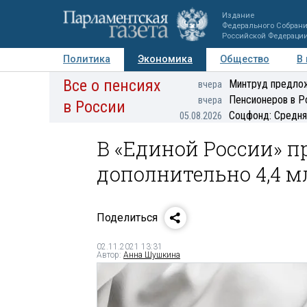
Издание
Федерального Собран
Российской Федераци
Политика
Экономика
Общество
В
Все о пенсиях
Фото
Авторы
Персоны
Мнения
Регионы
Минтруд предлож
вчера
Пенсионеров в Р
вчера
в России
Соцфонд: Средня
05.08.2026
В «Единой России» 
дополнительно 4,4 м
Поделиться
02.11.2021 13:31
Автор:
Анна Шушкина