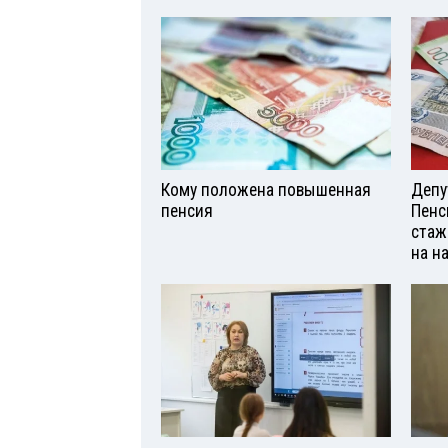
Кому положена повышенная
Депу
пенсия
Пенс
стаж
на н