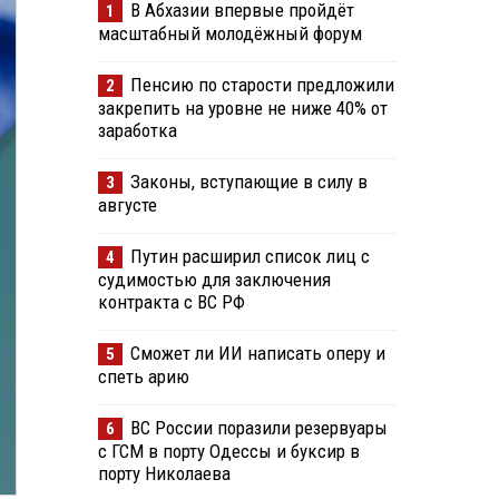
В Абхазии впервые пройдёт
1
масштабный молодёжный форум
Пенсию по старости предложили
2
закрепить на уровне не ниже 40% от
заработка
Законы, вступающие в силу в
3
августе
Путин расширил список лиц с
4
судимостью для заключения
контракта с ВС РФ
Сможет ли ИИ написать оперу и
5
спеть арию
ВС России поразили резервуары
6
с ГСМ в порту Одессы и буксир в
порту Николаева