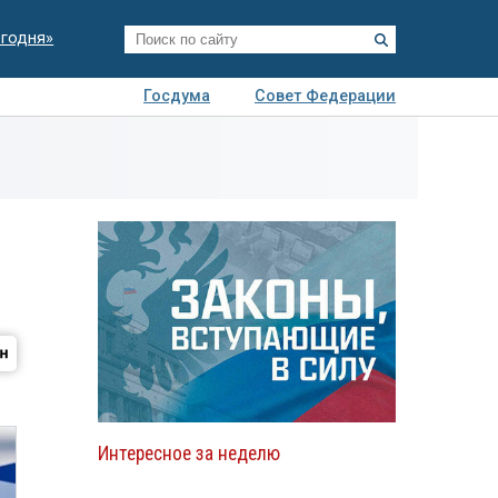
егодня»
Госдума
Совет Федерации
я
Авто
Недвижимость
Технологии
иза
Интересное за неделю