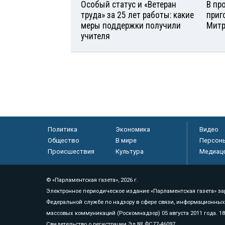
Особый статус и «Ветеран
В пр
труда» за 25 лет работы: какие
приг
меры поддержки получили
Мит
учителя
Политика
Экономика
Видео
Общество
В мире
Персон
Происшествия
Культура
Медиац
© «Парламентская газета», 2026 г.
Электронное периодическое издание «Парламентская газета» за
Федеральной службе по надзору в сфере связи, информационных
массовых коммуникаций (Роскомнадзор) 05 августа 2011 года. 1
Свидетельство о регистрации Эл № ФС77-46097