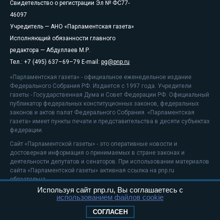
Свидетельство о регистрации Эл № ФС77-
46097
Учредитель — АНО «Парламентская газета»
Исполняющий обязанности главного
редактора — Абдуллаев М.Р.
Тел.: +7 (495) 637–69–79 E-mail:
pg@pnp.ru
«Парламентская газета» - официальное еженедельное издание
Федерального Собрания РФ. Издается с 1997 года. Учредители
газеты - Государственная Дума и Совет Федерации РФ. Официальный
публикатор федеральных конституционных законов, федеральных
законов и актов палат Федерального Собрания. «Парламентская
газета» имеет пункты печати и представительства в десяти субъектах
федерации.
Сайт «Парламентской газеты» - это оперативные новости и
достоверная информация о принимаемых в стране законах и
деятельности депутатов и сенаторов. При использовании материалов
сайта «Парламентской газеты» активная ссылка на pnp.ru
обязательна.
Используя сайт pnp.ru, Вы соглашаетесь с
На информационном ресурсе применяются
рекомендательные
использованием файлов cookie
технологии
Положение о защите персональных данных
СОГЛАСЕН