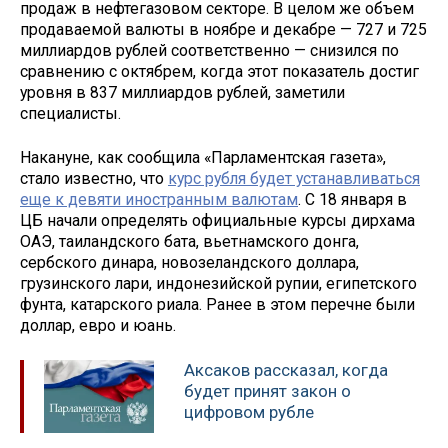
продаж в нефтегазовом секторе. В целом же объем
продаваемой валюты в ноябре и декабре — 727 и 725
миллиардов рублей соответственно — снизился по
сравнению с октябрем, когда этот показатель достиг
уровня в 837 миллиардов рублей, заметили
специалисты.
Накануне, как сообщила «Парламентская газета»,
стало известно, что
курс рубля будет устанавливаться
еще к девяти иностранным валютам
. С 18 января в
ЦБ начали определять официальные курсы дирхама
ОАЭ, таиландского бата, вьетнамского донга,
сербского динара, новозеландского доллара,
грузинского лари, индонезийской рупии, египетского
фунта, катарского риала. Ранее в этом перечне были
доллар, евро и юань.
Аксаков рассказал, когда
будет принят закон о
цифровом рубле