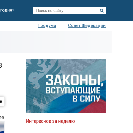
егодня»
Госдума
Совет Федерации
я
Авто
Недвижимость
Технологии
иза
в
4-8
Интересное за неделю