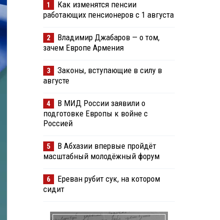
Как изменятся пенсии
1
работающих пенсионеров с 1 августа
Владимир Джабаров — о том,
2
зачем Европе Армения
Законы, вступающие в силу в
3
августе
В МИД России заявили о
4
подготовке Европы к войне с
Россией
В Абхазии впервые пройдёт
5
масштабный молодёжный форум
Ереван рубит сук, на котором
6
сидит