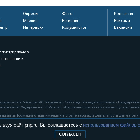
Опросы
Фото
Контакты
ы
Мнения
Регионы
Реклама
ентр
Интервью
Колумнисты
Вакансии
регистрировано в
 технологий и
8+
.
дерального Собрания РФ. Издается с 1997 года. Учредители газеты - Государств
ктов палат Федерального Собрания. «Парламентская газета» имеет пункты печати
оверная информация о принимаемых в стране законах и деятельности депутатов и
льзуя сайт pnp.ru, Вы соглашаетесь с
использованием файлов c
ехнологии
СОГЛАСЕН