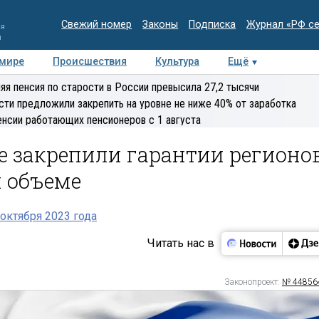
Свежий номер
Законы
Подписка
Журнал «РФ с
ия
и
 мире
Происшествия
Культура
Ещё
Медиацентр
Интервью
Колумнисты
Делова
яя пенсия по старости в России превысила 27,2 тысячи
эксперт
сти предложили закрепить на уровне не ниже 40% от заработка
енсии работающих пенсионеров с 1 августа
е закрепили гарантии регионо
м объеме
октября 2023 года
Читать нас в
Законопроект:
№ 44856