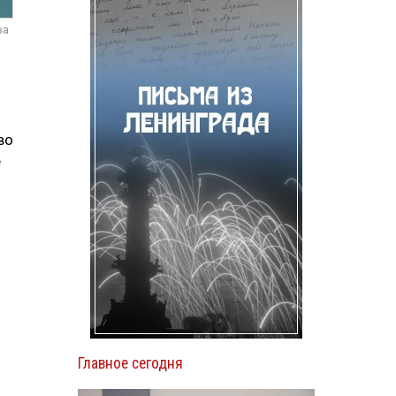
ва
во
е
Главное сегодня