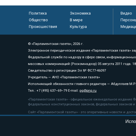
Политика
Экономика
Видео
Общество
В мире
Персон
Происшествия
Культура
Медиац
© «Парламентская газета», 2026 г.
Электронное периодическое издание «Парламентская газета» за
Федеральной службе по надзору в сфере связи, информационных
массовых коммуникаций (Роскомнадзор) 05 августа 2011 года. 1
Свидетельство о регистрации Эл № ФС77-46097
Учредитель — АНО «Парламентская газета»
Исполняющий обязанности главного редактора — Абдуллаев М.Р
Тел.: +7 (495) 637–69–79 E-mail:
pg@pnp.ru
«Парламентская газета» - официальное еженедельное издание Фе
федеральных конституционных законов, федеральных законов и а
Сайт «Парламентской газеты» - это оперативные новости и дост
«Парламентской газеты» активная ссылка на pnp.ru обязательна.
Испо
На информационном ресурсе применяются
рекомендательные т
Положение о защите персональных данных