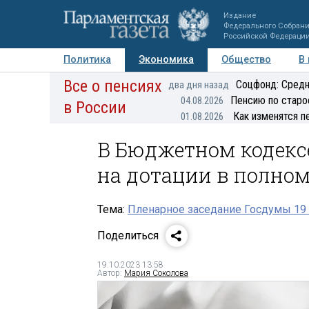
Издание
Федерального Собран
Российской Федераци
Политика
Экономика
Общество
В
Все о пенсиях
Фото
Авторы
Персоны
Мнения
Регионы
Соцфонд: Средн
два дня назад
Пенсию по старо
04.08.2026
в России
Как изменятся п
01.08.2026
В Бюджетном кодекс
на дотации в полно
Тема:
Пленарное заседание Госдумы 19 
Поделиться
19.10.2023 13:58
Автор:
Мария Соколова