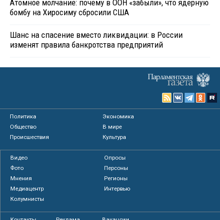
Атомное молчание: почему в ООН «забыли», что ядерную
бомбу на Хиросиму сбросили США
Шанс на спасение вместо ликвидации: в России
изменят правила банкротства предприятий
Политика
Экономика
Общество
В мире
Происшествия
Культура
Видео
Опросы
Фото
Персоны
Мнения
Регионы
Медиацентр
Интервью
Колумнисты
Контакты
Реклама
Вакансии