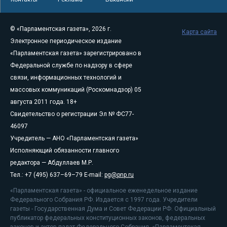
© «Парламентская газета», 2026 г.
Карта сайта
Электронное периодическое издание
«Парламентская газета» зарегистрировано в
Федеральной службе по надзору в сфере
связи, информационных технологий и
массовых коммуникаций (Роскомнадзор) 05
августа 2011 года. 18+
Свидетельство о регистрации Эл № ФС77-
46097
Учредитель — АНО «Парламентская газета»
Исполняющий обязанности главного
редактора — Абдуллаев М.Р.
Тел.: +7 (495) 637–69–79 E-mail:
pg@pnp.ru
«Парламентская газета» - официальное еженедельное издание
Федерального Собрания РФ. Издается с 1997 года. Учредители
газеты - Государственная Дума и Совет Федерации РФ. Официальный
публикатор федеральных конституционных законов, федеральных
законов и актов палат Федерального Собрания. «Парламентская