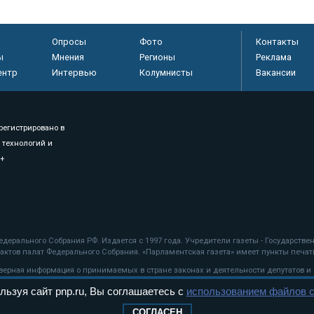
Опросы
Фото
Контакты
ы
Мнения
Регионы
Реклама
ентр
Интервью
Колумнисты
Вакансии
регистрировано в
 технологий и
8+
.
дерального Собрания РФ. Издается с 1997 года. Учредители газеты - Государств
ктов палат Федерального Собрания. «Парламентская газета» имеет пункты печати
оверная информация о принимаемых в стране законах и деятельности депутатов и
льзуя сайт pnp.ru, Вы соглашаетесь с
использованием файлов c
ехнологии
СОГЛАСЕН