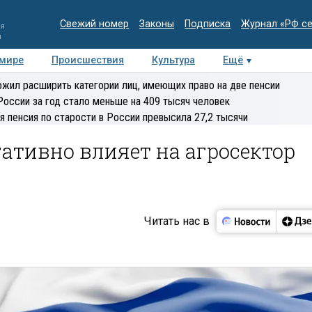
Свежий номер
Законы
Подписка
Журнал «РФ с
ия
и
 мире
Происшествия
Культура
Ещё
Медиацентр
Интервью
Колумнисты
Делова
жил расширить категории лиц, имеющих право на две пенсии
эксперт
России за год стало меньше на 409 тысяч человек
я пенсия по старости в России превысила 27,2 тысячи
гативно влияет на агросектор
Читать нас в