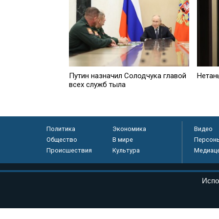
Путин назначил Солодчука главой
Нетан
всех служб тыла
Политика
Экономика
Видео
Общество
В мире
Персон
Происшествия
Культура
Медиац
© «Парламентская газета», 2026 г.
Испо
Электронное периодическое издание «Парламентская газета» за
Федеральной службе по надзору в сфере связи, информационных
массовых коммуникаций (Роскомнадзор) 05 августа 2011 года. 1