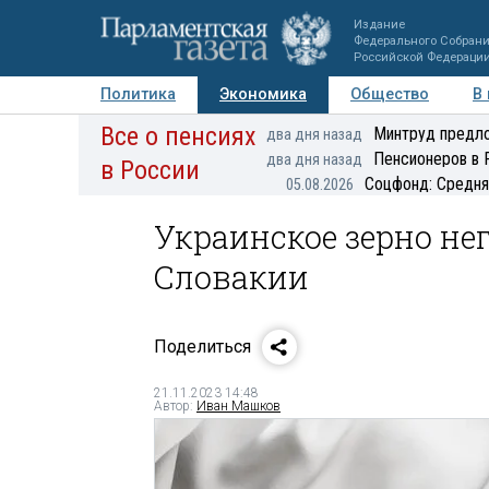
Издание
Федерального Собран
Российской Федераци
Политика
Экономика
Общество
В
Все о пенсиях
Фото
Авторы
Персоны
Мнения
Регионы
Минтруд предло
два дня назад
Пенсионеров в 
два дня назад
в России
Соцфонд: Средня
05.08.2026
Украинское зерно не
Словакии
Поделиться
21.11.2023 14:48
Автор:
Иван Машков