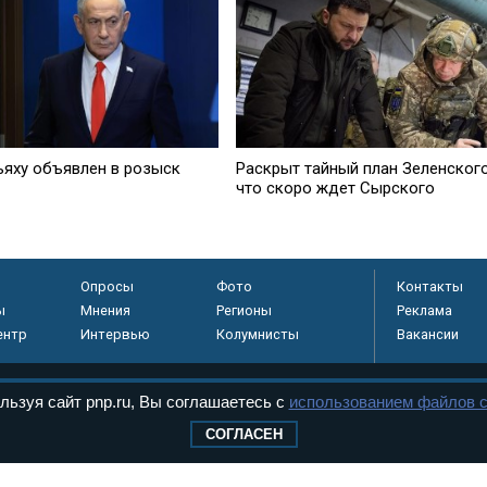
ьяху объявлен в розыск
Раскрыт тайный план Зеленского
что скоро ждет Сырского
Опросы
Фото
Контакты
ы
Мнения
Регионы
Реклама
ентр
Интервью
Колумнисты
Вакансии
льзуя сайт pnp.ru, Вы соглашаетесь с
использованием файлов c
регистрировано в
СОГЛАСЕН
 технологий и
8+