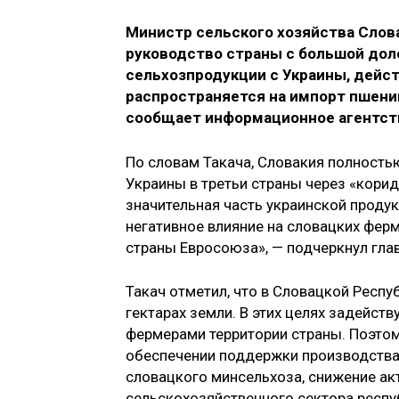
Министр сельского хозяйства Слова
руководство страны с большой доле
сельхозпродукции с Украины, дейст
распространяется на импорт пшениц
сообщает информационное агентст
По словам Такача, Словакия полность
Украины в третьи страны через «корид
значительная часть украинской проду
негативное влияние на словацких фер
страны Евросоюза», — подчеркнул гла
Такач отметил, что в Словацкой Респ
гектарах земли. В этих целях задейст
фермерами территории страны. Поэтом
обеспечении поддержки производства
словацкого минсельхоза, снижение ак
сельскохозяйственного сектора респу