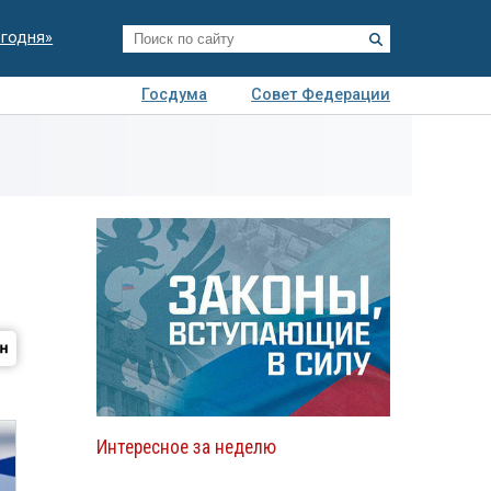
егодня»
Госдума
Совет Федерации
я
Авто
Недвижимость
Технологии
иза
Интересное за неделю