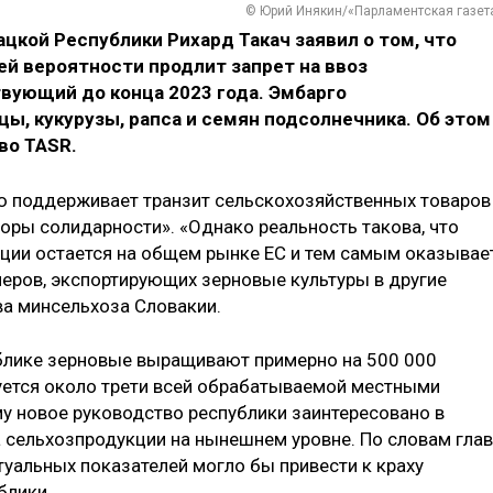
© Юрий Инякин/«Парламентская газет
цкой Республики Рихард Такач заявил о том, что
й вероятности продлит запрет на ввоз
вующий до конца 2023 года. Эмбарго
ы, кукурузы, рапса и семян подсолнечника. Об этом
во TASR.
ю поддерживает транзит сельскохозяйственных товаров
оры солидарности». «Однако реальность такова, что
кции остается на общем рынке ЕС и тем самым оказывае
меров, экспортирующих зерновые культуры в другие
ва минсельхоза Словакии.
ублике зерновые выращивают примерно на 500 000
вуется около трети всей обрабатываемой местными
у новое руководство республики заинтересовано в
 сельхозпродукции на нынешнем уровне. По словам гла
туальных показателей могло бы привести к краху
блики.