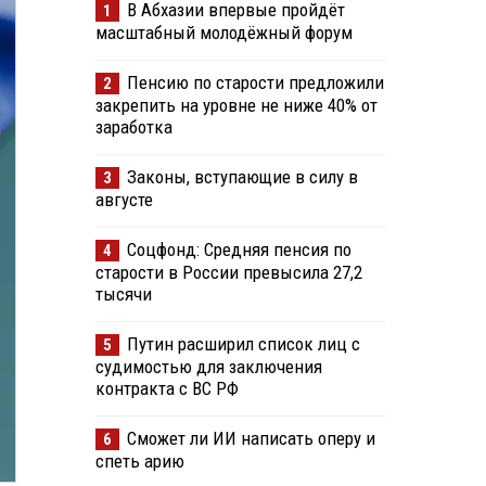
В Абхазии впервые пройдёт
1
масштабный молодёжный форум
Пенсию по старости предложили
2
закрепить на уровне не ниже 40% от
заработка
Законы, вступающие в силу в
3
августе
Соцфонд: Средняя пенсия по
4
старости в России превысила 27,2
тысячи
Путин расширил список лиц с
5
судимостью для заключения
контракта с ВС РФ
Сможет ли ИИ написать оперу и
6
спеть арию