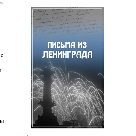
а»
 с
т
вы