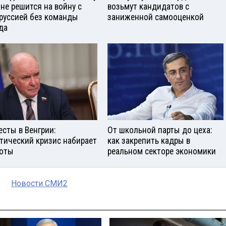
 не решится на войну с
возьмут кандидатов с
руссией без команды
заниженной самооценкой
да
есты в Венгрии:
От школьной парты до цеха:
тический кризис набирает
как закрепить кадры в
оты
реальном секторе экономики
Новости СМИ2