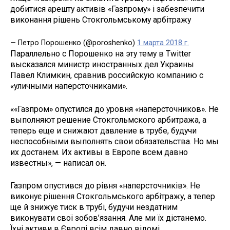
добитися арешту активів «Газпрому» і забезпечити
виконання рішень Стокгольмському арбітражу
— Петро Порошенко (@poroshenko)
1 марта 2018 г.
Параллельно с Порошенко на эту тему в Twitter
высказался министр иностранных дел Украины
Павел Климкин, сравнив российскую компанию с
«уличными наперсточниками».
««Газпром» опустился до уровня «наперсточников». Не
выполняют решение Стокгольмского арбитража, а
теперь еще и снижают давление в трубе, будучи
неспособными выполнять свои обязательства. Но мы
их достанем. Их активы в Европе всем давно
известны», — написал он.
Газпром опустився до рівня «наперсточників». Не
виконує рішення Стокгольмського арбітражу, а тепер
ще й знижує тиск в трубі, будучи нездатним
виконувати свої зобов’язання. Але ми їх дістанемо.
Їхні активи в Європі всім давно відомі.