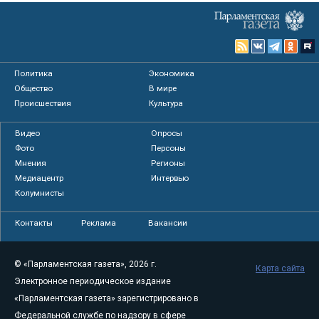
Политика
Экономика
Общество
В мире
Происшествия
Культура
Видео
Опросы
Фото
Персоны
Мнения
Регионы
Медиацентр
Интервью
Колумнисты
Контакты
Реклама
Вакансии
© «Парламентская газета», 2026 г.
Карта сайта
Электронное периодическое издание
«Парламентская газета» зарегистрировано в
Федеральной службе по надзору в сфере